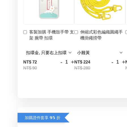
客製加購 手機殼手帶 支
伸縮式彩色編織圓繩手
架 腕帶 扣環
機掛繩揹帶
-
+
-
+
NT$ 72
NT$ 224
NT$ 90
NT$ 280
加購證件套享 𝟵𝟱 折