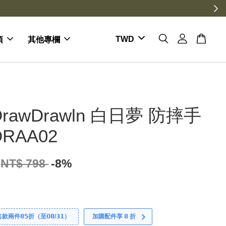
項
其他專欄
rawDrawln 白日夢 防摔手
RAA02
NT$ 798
-8%
件𝟴𝟱折（至𝟬𝟴/𝟯𝟭）
加購配件享 𝟴 折