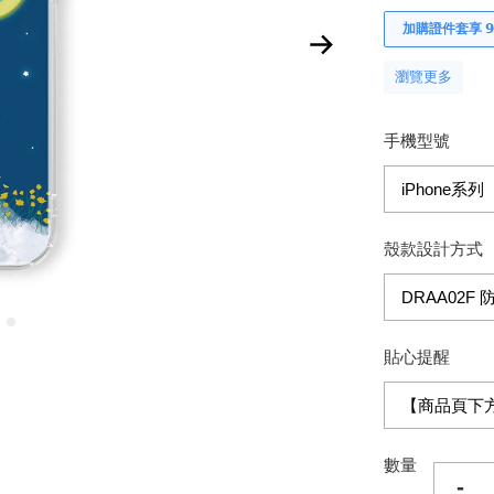
加購證件套享 𝟵
瀏覽更多
手機型號
殼款設計方式
貼心提醒
數量
-