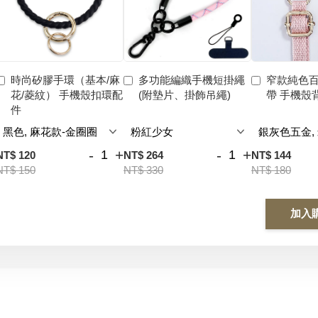
時尚矽膠手環（基本/麻
多功能編織手機短掛繩
窄款純色
花/菱紋） 手機殼扣環配
(附墊片、掛飾吊繩)
帶 手機殼
件
-
+
-
+
NT$ 120
NT$ 264
NT$ 144
NT$ 150
NT$ 330
NT$ 180
加入