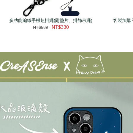
多功能編織手機短掛繩(附墊片、掛飾吊繩)
瀏覽更多
客製加購 
NT$330
NT$589