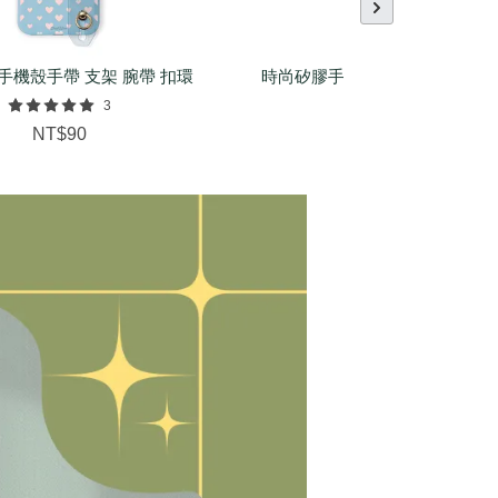
手機殼手帶 支架 腕帶 扣環
時尚矽膠手環（基本/麻花/菱紋
配件
3
NT$150
NT$90