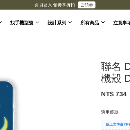
去領劵
會員登入 領劵享折扣
找手機型號
設計系列
所有商品
注意事
聯名 D
機殼 D
NT$ 734
適用優惠
線上文博會 聯名款兩