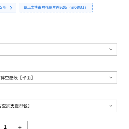
 折
線上文博會 聯名款單件𝟵𝟮折（至𝟬𝟴/𝟯𝟭）
+