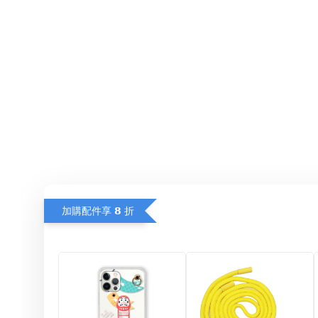
加購配件享 𝟴 折