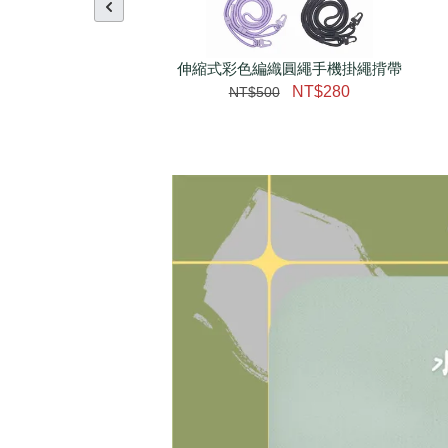
伸縮式彩色編織圓繩手機掛繩揹帶
NT$280
NT$500