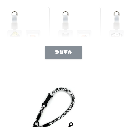
瀏覽更多
酷帥狗雪納瑞 動物擬人
西裝筆挺大野狼 動物擬
燕尾服大麥
系列 滑蓋式證件套(附伸
人化系列 滑蓋式證件套
化系列 滑
縮卡扣) CSAA14
(附伸縮卡扣) CSAA26
伸縮卡扣) 
-
+
-
+
NT$ 214
NT$ 214
NT$ 214
NT$ 225
NT$ 225
NT$ 225
加入