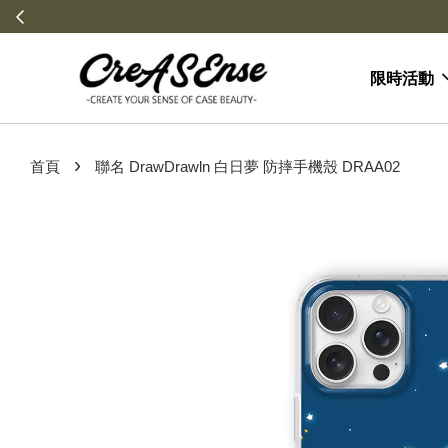
限時活動
›
首頁
聯名 DrawDrawln 白日夢 防摔手機殼 DRAA02