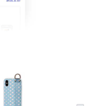
町 動物擬人
蓋式證件套(附
CSAA16
-
+
購物車