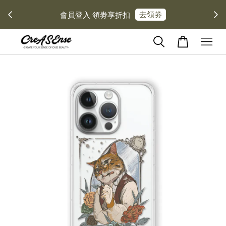
去領劵
會員登入 領劵享折扣