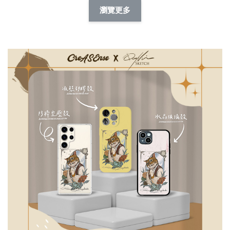
擬人系列 滑蓋
擬人化系列 滑蓋式
擬人系列 滑蓋式證
瀏覽更多
件套(附伸縮卡
證件套(附伸縮卡
件套(附伸縮卡扣)
CSAA14
扣) CSAA07
CSAA05
-
NT$ 214
-
+
-
+
NT$ 214
NT$ 214
NT$ 225
NT$ 225
NT$ 225
加入購物車
瀏覽更多