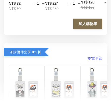
-
NT$ 120
-
+
-
+
NT$ 72
NT$ 224
NT$ 150
NT$ 90
NT$ 280
加入購物車
加購證件套享 𝟵𝟱 折
瀏覽全部
酷帥狗雪納瑞 
燕尾服無毛貓 動物
眼鏡圍巾貓貓 動物