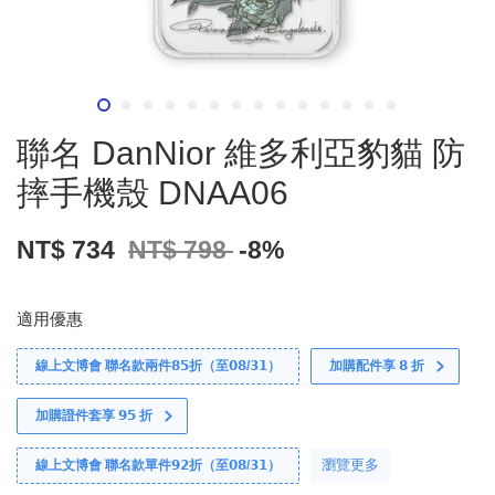
聯名 DanNior 維多利亞豹貓 防
摔手機殼 DNAA06
NT$ 734
NT$ 798
-8%
適用優惠
線上文博會 聯名款兩件𝟴𝟱折（至𝟬𝟴/𝟯𝟭）
加購配件享 𝟴 折
加購證件套享 𝟵𝟱 折
瀏覽更多
線上文博會 聯名款單件𝟵𝟮折（至𝟬𝟴/𝟯𝟭）