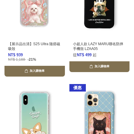
【展示品出清】S25 Ultra 隨搭磁
小超人款 LAZY MARU聯名防摔
吸殼
手機殼 LZAA05
NT$ 939
從
NT$ 499
起
NT$ 1,188
-21%
加入購物車
加入購物車
優惠