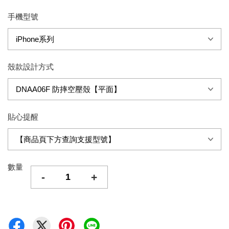
手機型號
殼款設計方式
貼心提醒
數量
-
+