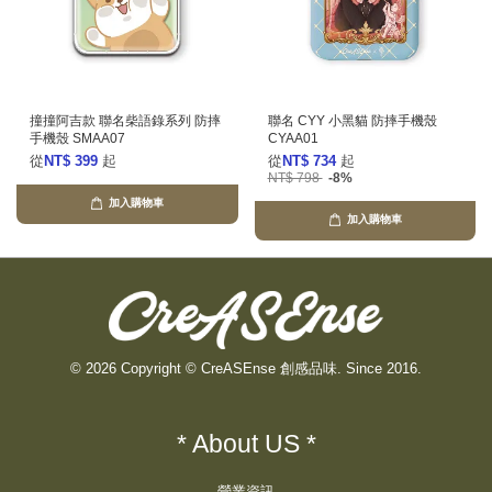
撞撞阿吉款 聯名柴語錄系列 防摔
聯名 CYY 小黑貓 防摔手機殼
手機殼 SMAA07
CYAA01
從
NT$ 399
起
從
NT$ 734
起
NT$ 798
-8%
加入購物車
加入購物車
© 2026 Copyright © CreASEnse 創感品味. Since 2016.
* About US *
營業資訊