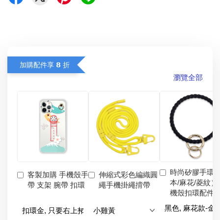
加購配件享 𝟴 折
瀏覽全部
時尚矽膠手環
客製加購 手機殼手
伸縮式彩色編織圓
本/麻花/菱紋）
帶 支架 腕帶 扣環
繩手機掛繩揹帶
機殼扣環配件