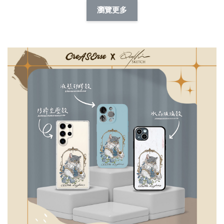
擬人系列 滑蓋
擬人化系列 滑蓋式
擬人系列 滑蓋式證
瀏覽更多
件套(附伸縮卡
證件套(附伸縮卡
件套(附伸縮卡扣)
CSAA14
扣) CSAA07
CSAA05
-
NT$ 214
-
+
-
+
NT$ 214
NT$ 214
NT$ 225
NT$ 225
NT$ 225
加入購物車
瀏覽更多