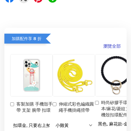
加購配件享 𝟴 折
瀏覽全部
時尚矽膠手環
客製加購 手機殼手
伸縮式彩色編織圓
本/麻花/菱紋）
帶 支架 腕帶 扣環
繩手機掛繩揹帶
機殼扣環配件