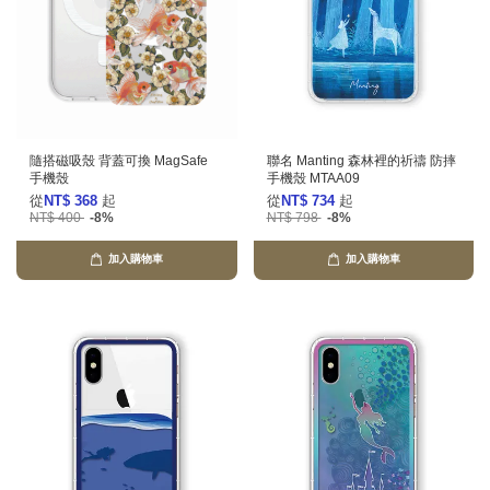
隨搭磁吸殼 背蓋可換 MagSafe
聯名 Manting 森林裡的祈禱 防摔
手機殼
手機殼 MTAA09
從
NT$ 368
起
從
NT$ 734
起
NT$ 400
-8%
NT$ 798
-8%
加入購物車
加入購物車