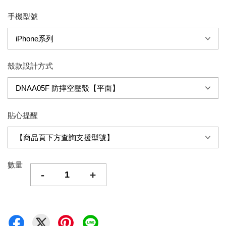
手機型號
殼款設計方式
貼心提醒
數量
-
+