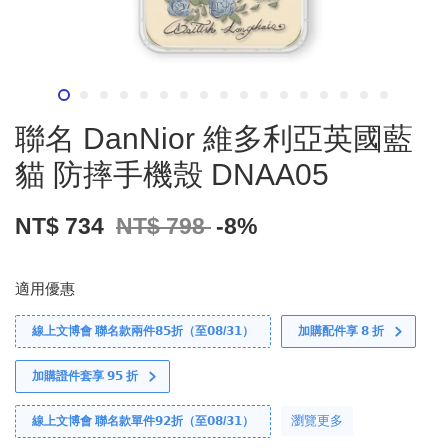
聯名 DanNior 維多利亞英國藍
貓 防摔手機殼 DNAA05
NT$ 734
NT$ 798
-8%
適用優惠
線上文博會 聯名款兩件𝟴𝟱折（至𝟬𝟴/𝟯𝟭）
加購配件享 𝟴 折
加購證件套享 𝟵𝟱 折
瀏覽更多
線上文博會 聯名款單件𝟵𝟮折（至𝟬𝟴/𝟯𝟭）