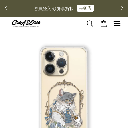
去領劵
會員登入 領劵享折扣