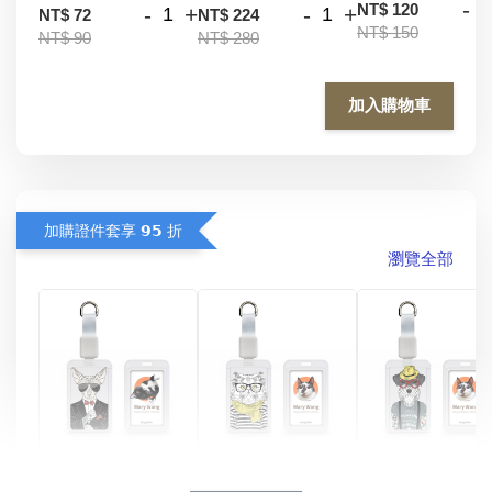
-
NT$ 120
-
+
-
+
NT$ 72
NT$ 224
NT$ 150
NT$ 90
NT$ 280
加入購物車
加購證件套享 𝟵𝟱 折
瀏覽全部
酷帥狗雪納瑞 
燕尾服無毛貓 動物
眼鏡圍巾貓貓 動物