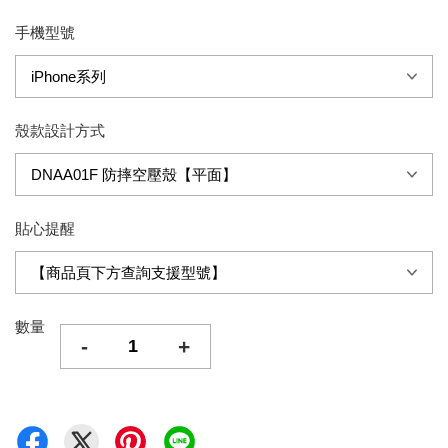
手機型號
殼款設計方式
貼心提醒
數量
-
+