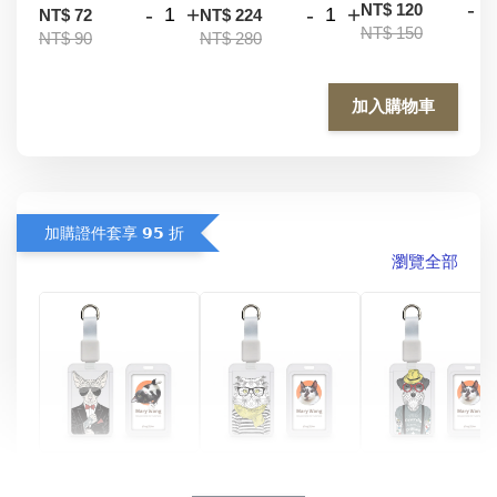
-
NT$ 120
-
+
-
+
NT$ 72
NT$ 224
NT$ 150
NT$ 90
NT$ 280
加入購物車
加購證件套享 𝟵𝟱 折
瀏覽全部
酷帥狗雪納瑞 
燕尾服無毛貓 動物
眼鏡圍巾貓貓 動物