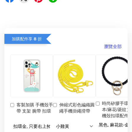
加購配件享 𝟴 折
瀏覽全部
時尚矽膠手環
客製加購 手機殼手
伸縮式彩色編織圓
本/麻花/菱紋）
帶 支架 腕帶 扣環
繩手機掛繩揹帶
機殼扣環配件