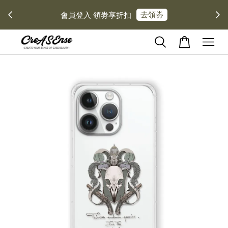
去領劵
會員登入 領劵享折扣