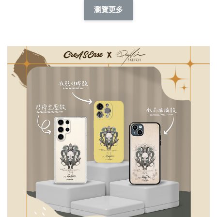
擬人系列 滑蓋
擬人化系列 滑蓋式
擬人系列 滑蓋式證
瀏覽更多
件套(附伸縮卡
證件套(附伸縮卡
件套(附伸縮卡扣)
CSAA14
扣) CSAA07
CSAA05
-
NT$ 214
-
+
-
+
NT$ 214
NT$ 214
NT$ 225
NT$ 225
NT$ 225
加入購物車
瀏覽更多