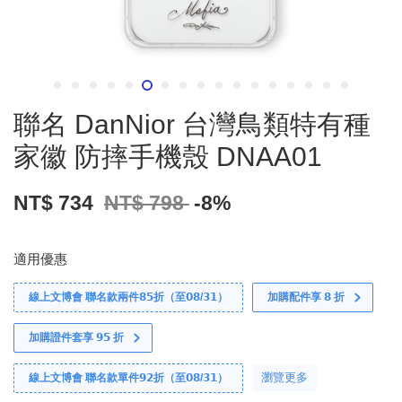
聯名 DanNior 台灣鳥類特有種
家徽 防摔手機殼 DNAA01
NT$ 734
NT$ 798
-8%
適用優惠
線上文博會 聯名款兩件𝟴𝟱折（至𝟬𝟴/𝟯𝟭）
加購配件享 𝟴 折
加購證件套享 𝟵𝟱 折
瀏覽更多
線上文博會 聯名款單件𝟵𝟮折（至𝟬𝟴/𝟯𝟭）