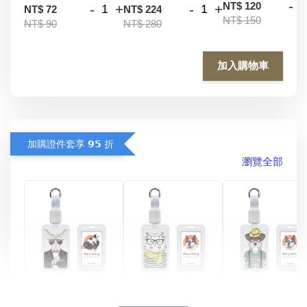
-
NT$ 120
-
+
-
+
NT$ 72
NT$ 224
NT$ 150
NT$ 90
NT$ 280
加入購物車
加購證件套享 𝟵𝟱 折
瀏覽全部
酷帥狗雪納瑞 
燕尾服無毛貓 動物
眼鏡圍巾貓貓 動物