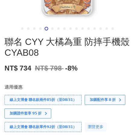
聯名 CYY 大橘為重 防摔手機殼
CYAB08
NT$ 734
NT$ 798
-8%
適用優惠
線上文博會 聯名款兩件𝟴𝟱折（至𝟬𝟴/𝟯𝟭）
加購配件享 𝟴 折
加購證件套享 𝟵𝟱 折
瀏覽更多
線上文博會 聯名款單件𝟵𝟮折（至𝟬𝟴/𝟯𝟭）