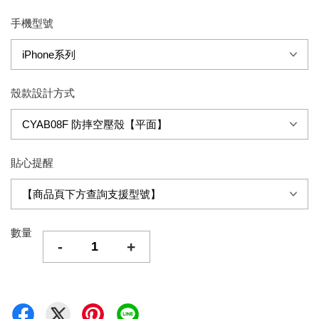
手機型號
殼款設計方式
貼心提醒
數量
-
+