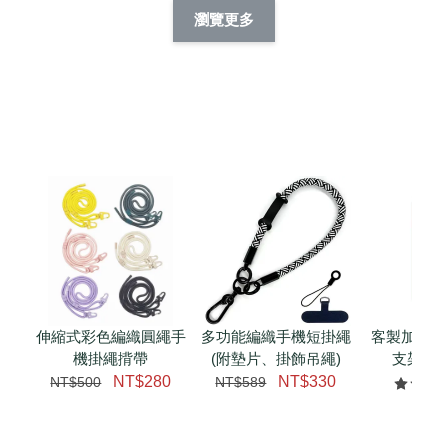
擬人系列 滑蓋
擬人化系列 滑蓋式
擬人系列 滑蓋式證
瀏覽更多
件套(附伸縮卡
證件套(附伸縮卡
件套(附伸縮卡扣)
CSAA14
扣) CSAA07
CSAA05
-
NT$ 214
-
+
-
+
NT$ 214
NT$ 214
NT$ 225
NT$ 225
NT$ 225
加入購物車
瀏覽更多
伸縮式彩色編織圓繩手
多功能編織手機短掛繩
客製加購 
機掛繩揹帶
(附墊片、掛飾吊繩)
支架 腕
NT$280
NT$330
NT$500
NT$589
NT$