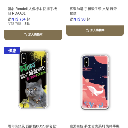
聯名 Rendell 人偶標本 防摔手機
客製加購 手機殼手帶 支架 腕帶
殼 RDAA01
扣環
從
NT$ 734
起
從
NT$ 90
起
NT$ 798
-8%
加入購物車
加入購物車
優惠
兩句街頭風 我的貓BOSS聯名 防
幽游白鯨 夢之仙境系列 防摔手機