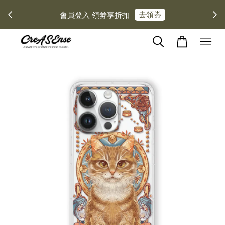
去領劵
會員登入 領劵享折扣