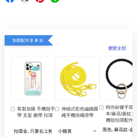
加購配件享 𝟴 折
瀏覽全部
時尚矽膠手環
客製加購 手機殼手
伸縮式彩色編織圓
本/麻花/菱紋）
帶 支架 腕帶 扣環
繩手機掛繩揹帶
機殼扣環配件