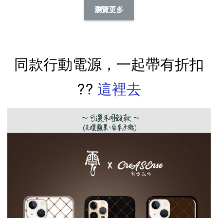
擬人系列 滑蓋
擬人化系列 滑蓋式
擬人系列 滑蓋式證
瀏覽更多
件套(附伸縮卡
證件套(附伸縮卡
件套(附伸縮卡扣)
CSAA14
扣) CSAA07
CSAA05
-
NT$ 214
-
+
-
+
NT$ 214
NT$ 214
同款行動電源，一起帶有折扣
NT$ 225
NT$ 225
NT$ 225
??
這裡去
加入購物車
瀏覽更多