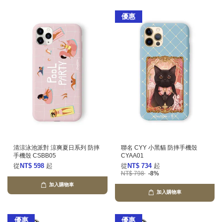
優惠
清涼泳池派對 涼爽夏日系列 防摔
聯名 CYY 小黑貓 防摔手機殼
手機殼 CSBB05
CYAA01
從
NT$ 598
起
從
NT$ 734
起
NT$ 798
-8%
加入購物車
加入購物車
優惠
優惠