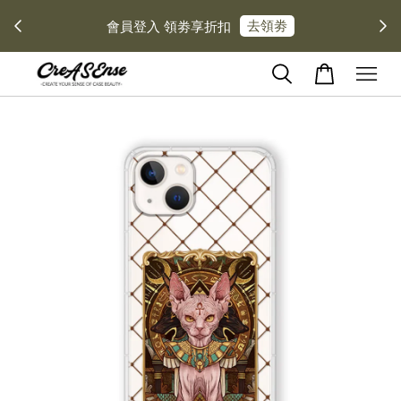
去領劵
會員登入 領劵享折扣