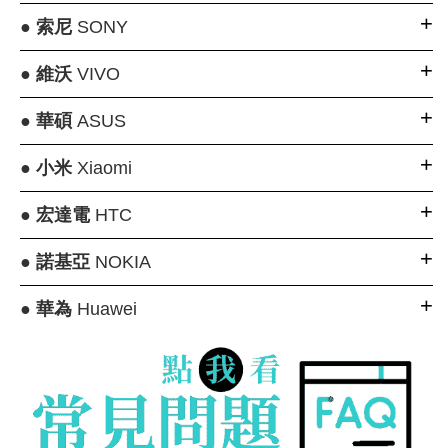
●
索尼
SONY
●
維沃
VIVO
●
華碩
ASUS
●
小米
Xiaomi
●
宏達電
HTC
●
諾基亞
NOKIA
●
華為
Huawei