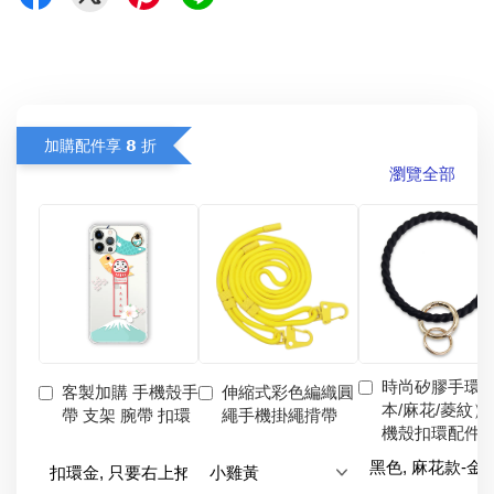
加購配件享 𝟴 折
瀏覽全部
時尚矽膠手環
客製加購 手機殼手
伸縮式彩色編織圓
本/麻花/菱紋）
帶 支架 腕帶 扣環
繩手機掛繩揹帶
機殼扣環配件