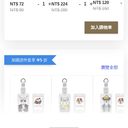
-
NT$ 120
-
+
-
+
NT$ 72
NT$ 224
NT$ 150
NT$ 90
NT$ 280
加入購物車
加購證件套享 𝟵𝟱 折
瀏覽全部
酷帥狗雪納瑞 
燕尾服無毛貓 動物
眼鏡圍巾貓貓 動物