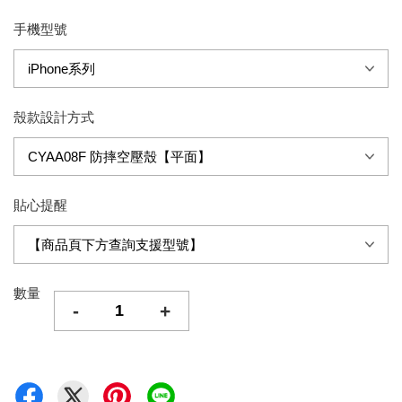
手機型號
殼款設計方式
貼心提醒
數量
-
+