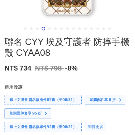
聯名 CYY 埃及守護者 防摔手機
殼 CYAA08
NT$ 734
NT$ 798
-8%
適用優惠
線上文博會 聯名款兩件𝟴𝟱折（至𝟬𝟴/𝟯𝟭）
加購配件享 𝟴 折
加購證件套享 𝟵𝟱 折
瀏覽更多
線上文博會 聯名款單件𝟵𝟮折（至𝟬𝟴/𝟯𝟭）