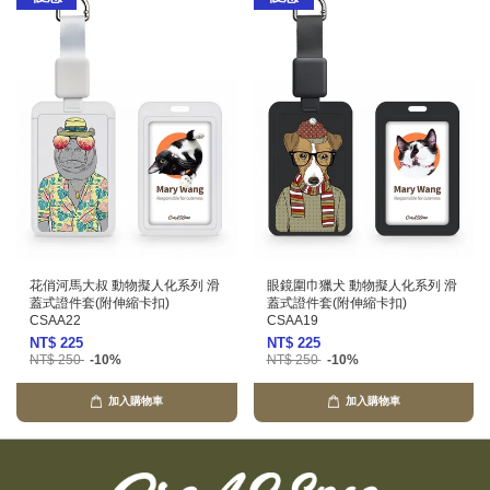
花俏河馬大叔 動物擬人化系列 滑
眼鏡圍巾獵犬 動物擬人化系列 滑
蓋式證件套(附伸縮卡扣)
蓋式證件套(附伸縮卡扣)
CSAA22
CSAA19
NT$ 225
NT$ 225
NT$ 250
-10%
NT$ 250
-10%
加入購物車
加入購物車