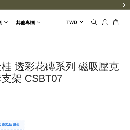
項
其他專欄
桂 透彩花磚系列 磁吸壓克
支架 CSBT07
0獲$1回饋金