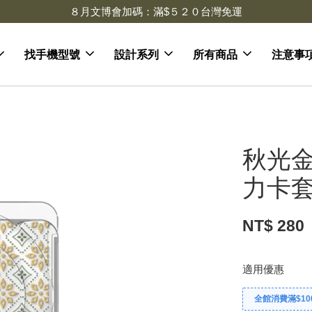
８月文博會加碼：滿$５２０台灣免運
找手機型號
設計系列
所有商品
注意事
秋光金
力卡套
NT$ 280
適用優惠
全館消費滿$10