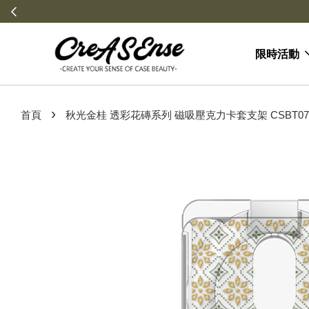
限時活動
›
首頁
秋光金桂 透彩花磚系列 磁吸壓克力卡套支架 CSBT07