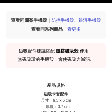
查看同圖案手機殼
｜
防摔手機殼
、
銀河手機殼
查看同系列商品
｜
看更多
磁吸配件
建議搭配
隨搭磁吸殼
使用，
無磁吸環的手機殼，會使磁吸力減弱。
產品規格
磁吸卡套配件
尺寸：9.5 x 6 cm
厚度：0.7 cm