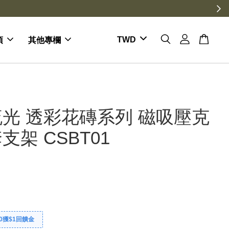
項
其他專欄
光 透彩花磚系列 磁吸壓克
支架 CSBT01
0獲$1回饋金