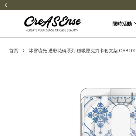
限時活動
›
首頁
冰雪琉光 透彩花磚系列 磁吸壓克力卡套支架 CSBT01