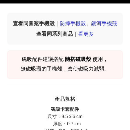
查看同圖案手機殼
｜
防摔手機殼
、
銀河手機殼
查看同系列商品
｜
看更多
磁吸配件
建議搭配
隨搭磁吸殼
使用，
無磁吸環的手機殼，會使磁吸力減弱。
產品規格
磁吸卡套配件
尺寸：9.5 x 6 cm
厚度：0.7 cm