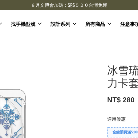
８月文博會加碼：滿$５２０台灣免運
找手機型號
設計系列
所有商品
注意事
冰雪琉
力卡套
NT$ 280
適用優惠
全館消費滿$10