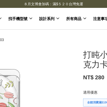
８月文博會加碼：滿$５２０台灣免運
找手機型號
設計系列
所有商品
注意事
03
打盹小
克力卡
NT$ 280
適用優惠
全館消費滿$10