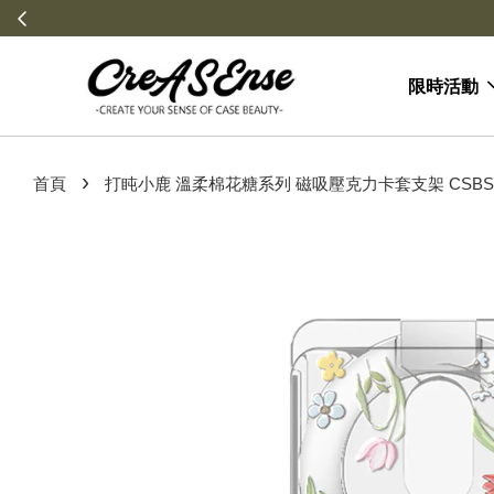
限時活動
›
首頁
打盹小鹿 溫柔棉花糖系列 磁吸壓克力卡套支架 CSBS