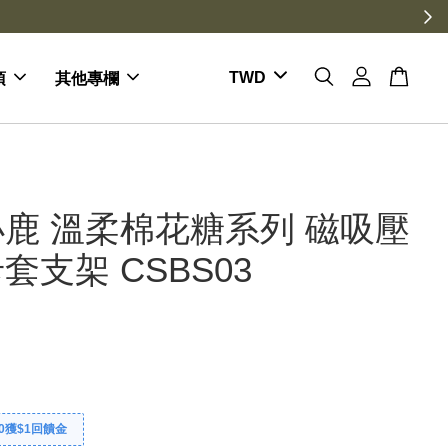
項
其他專欄
鹿 溫柔棉花糖系列 磁吸壓
套支架 CSBS03
0獲$1回饋金