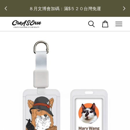
 每月１
８月文博會加碼：滿$５２０台灣免運