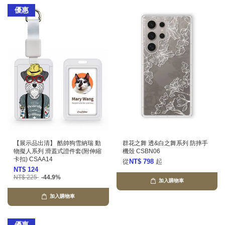
優惠
【展示品出清】 酷帥狗雪納瑞 動
群花之舞 透&白之舞系列 防摔手
物擬人系列 滑蓋式證件套(附伸縮
機殼 CSBN06
卡扣) CSAA14
從
NT$ 798
起
NT$ 124
NT$ 225
-44.9%
加入購物車
加入購物車
優惠