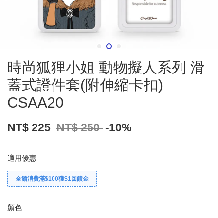
時尚狐狸小姐 動物擬人系列 滑
蓋式證件套(附伸縮卡扣)
CSAA20
NT$ 225
NT$ 250
-10%
適用優惠
全館消費滿$100獲$1回饋金
顏色