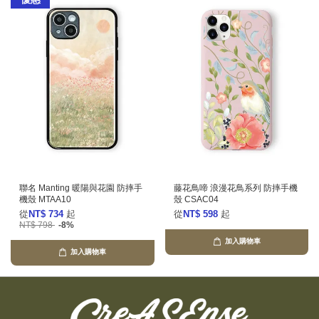
聯名 Manting 暖陽與花園 防摔手
藤花鳥啼 浪漫花鳥系列 防摔手機
機殼 MTAA10
殼 CSAC04
從
NT$ 734
起
從
NT$ 598
起
NT$ 798
-8%
加入購物車
加入購物車