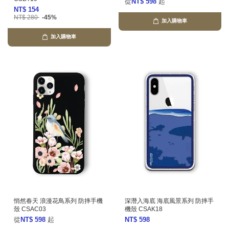
從
NT$ 598
起
NT$ 154
NT$ 280
-45%
加入購物車
加入購物車
悄然春天 浪漫花鳥系列 防摔手機
深潛入海底 海底風景系列 防摔手
殼 CSAC03
機殼 CSAK18
從
NT$ 598
起
NT$ 598