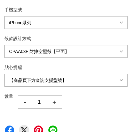
手機型號
殼款設計方式
貼心提醒
數量
-
+