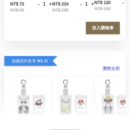
-
NT$ 120
-
+
-
+
NT$ 72
NT$ 224
NT$ 150
NT$ 90
NT$ 280
加入購物車
加購證件套享 𝟵𝟱 折
瀏覽全部
酷帥狗雪納瑞 
燕尾服無毛貓 動物
眼鏡圍巾貓貓 動物