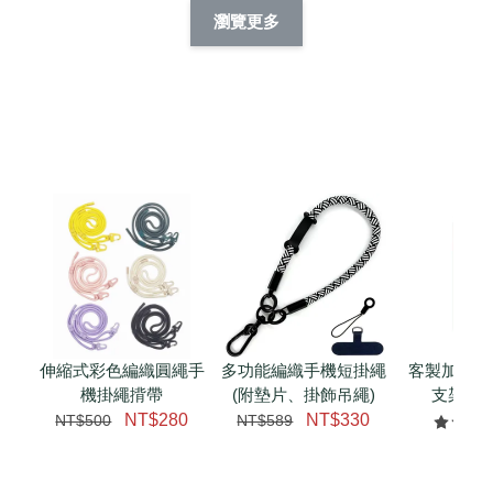
擬人系列 滑蓋
擬人化系列 滑蓋式
擬人系列 滑蓋式證
瀏覽更多
件套(附伸縮卡
證件套(附伸縮卡
件套(附伸縮卡扣)
CSAA14
扣) CSAA07
CSAA05
-
NT$ 214
-
+
-
+
NT$ 214
NT$ 214
NT$ 225
NT$ 225
NT$ 225
加入購物車
瀏覽更多
伸縮式彩色編織圓繩手
多功能編織手機短掛繩
客製加購 
機掛繩揹帶
(附墊片、掛飾吊繩)
支架 腕
NT$280
NT$330
NT$500
NT$589
NT$