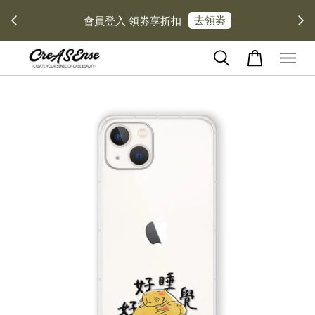
去領劵
會員登入 領劵享折扣