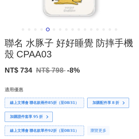
聯名 水豚子 好好睡覺 防摔手機
殼 CPAA03
NT$ 734
NT$ 798
-8%
適用優惠
線上文博會 聯名款兩件𝟴𝟱折（至𝟬𝟴/𝟯𝟭）
加購配件享 𝟴 折
加購證件套享 𝟵𝟱 折
瀏覽更多
線上文博會 聯名款單件𝟵𝟮折（至𝟬𝟴/𝟯𝟭）