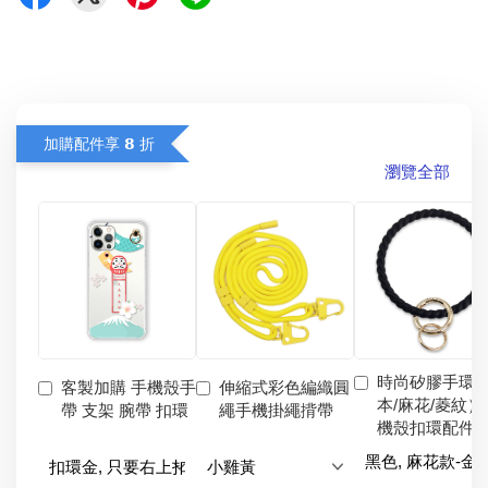
加購配件享 𝟴 折
瀏覽全部
時尚矽膠手環
客製加購 手機殼手
伸縮式彩色編織圓
本/麻花/菱紋）
帶 支架 腕帶 扣環
繩手機掛繩揹帶
機殼扣環配件