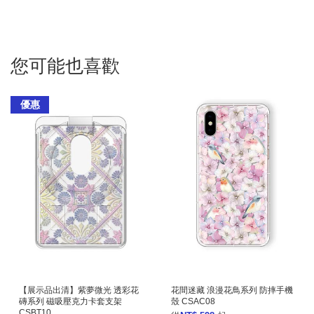
您可能也喜歡
優惠
【展示品出清】紫夢微光 透彩花
花間迷藏 浪漫花鳥系列 防摔手機
磚系列 磁吸壓克力卡套支架
殼 CSAC08
CSBT10