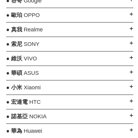
●
谷哥
Google
●
歐珀
OPPO
●
真我
Realme
●
索尼
SONY
●
維沃
VIVO
●
華碩
ASUS
●
小米
Xiaomi
●
宏達電
HTC
●
諾基亞
NOKIA
●
華為
Huawei