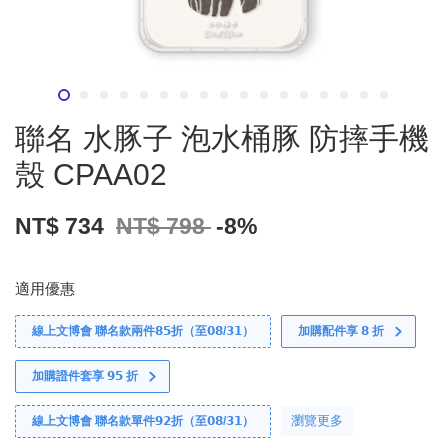
聯名 水豚子 泡水桶豚 防摔手機
殼 CPAA02
NT$ 734
NT$ 798
-8%
適用優惠
線上文博會 聯名款兩件𝟴𝟱折（至𝟬𝟴/𝟯𝟭）
加購配件享 𝟴 折
加購證件套享 𝟵𝟱 折
瀏覽更多
線上文博會 聯名款單件𝟵𝟮折（至𝟬𝟴/𝟯𝟭）