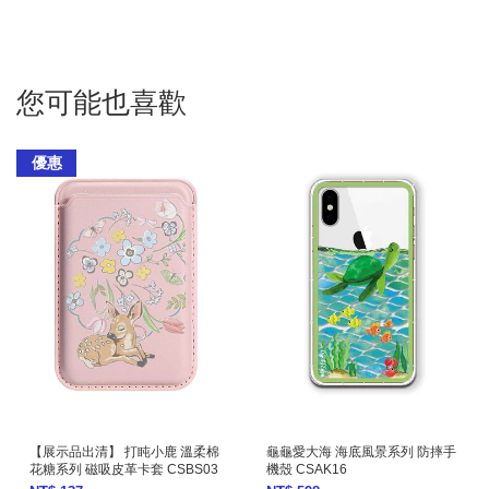
您可能也喜歡
優惠
【展示品出清】 打盹小鹿 溫柔棉
龜龜愛大海 海底風景系列 防摔手
花糖系列 磁吸皮革卡套 CSBS03
機殼 CSAK16