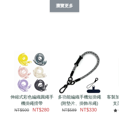
擬人系列 滑蓋
擬人化系列 滑蓋式
擬人系列 滑蓋式證
瀏覽更多
件套(附伸縮卡
證件套(附伸縮卡
件套(附伸縮卡扣)
CSAA14
扣) CSAA07
CSAA05
-
NT$ 214
-
+
-
+
NT$ 214
NT$ 214
NT$ 225
NT$ 225
NT$ 225
加入購物車
瀏覽更多
伸縮式彩色編織圓繩手
多功能編織手機短掛繩
客製加購 
機掛繩揹帶
(附墊片、掛飾吊繩)
支架 腕
NT$280
NT$330
NT$500
NT$589
NT$