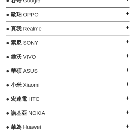
●
谷哥
Google
●
歐珀
OPPO
●
真我
Realme
●
索尼
SONY
●
維沃
VIVO
●
華碩
ASUS
●
小米
Xiaomi
●
宏達電
HTC
●
諾基亞
NOKIA
●
華為
Huawei