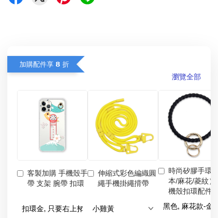
加購配件享 𝟴 折
瀏覽全部
時尚矽膠手環
客製加購 手機殼手
伸縮式彩色編織圓
本/麻花/菱紋）
帶 支架 腕帶 扣環
繩手機掛繩揹帶
機殼扣環配件