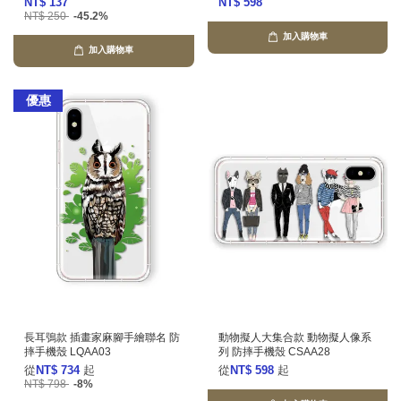
NT$ 137
NT$ 598
NT$ 250
-45.2%
加入購物車
加入購物車
優惠
長耳鴞款 插畫家麻腳手繪聯名 防
動物擬人大集合款 動物擬人像系
摔手機殼 LQAA03
列 防摔手機殼 CSAA28
從
NT$ 734
起
從
NT$ 598
起
NT$ 798
-8%