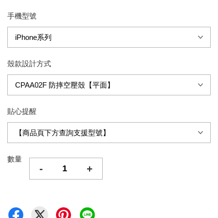
手機型號
殼款設計方式
貼心提醒
數量
-
+