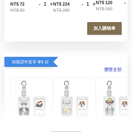
-
NT$ 120
-
+
-
+
NT$ 72
NT$ 224
NT$ 150
NT$ 90
NT$ 280
加入購物車
加購證件套享 𝟵𝟱 折
瀏覽全部
酷帥狗雪納瑞 
燕尾服無毛貓 動物
眼鏡圍巾貓貓 動物