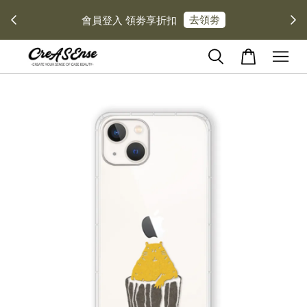
去領劵
會員登入 領劵享折扣