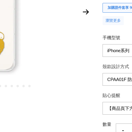
加購證件套享 𝟵
瀏覽更多
手機型號
殼款設計方式
貼心提醒
數量
-