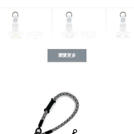
瀏覽更多
酷帥狗雪納瑞 動物擬人
西裝筆挺大野狼 動物擬
燕尾服大麥
系列 滑蓋式證件套(附伸
人化系列 滑蓋式證件套
化系列 滑
縮卡扣) CSAA14
(附伸縮卡扣) CSAA26
伸縮卡扣) 
-
+
-
+
NT$ 214
NT$ 214
NT$ 214
NT$ 225
NT$ 225
NT$ 225
加入