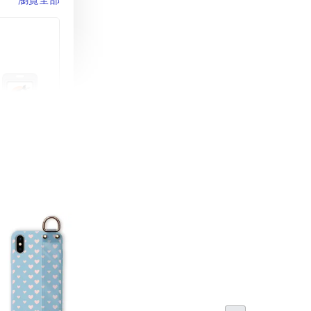
町 動物擬人
蓋式證件套(附
CSAA16
-
+
購物車