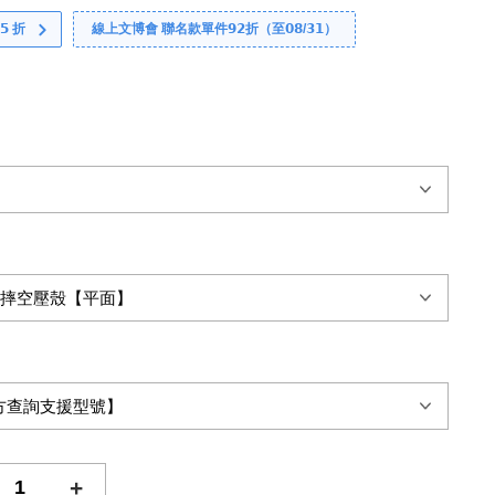
 折
線上文博會 聯名款單件𝟵𝟮折（至𝟬𝟴/𝟯𝟭）
+