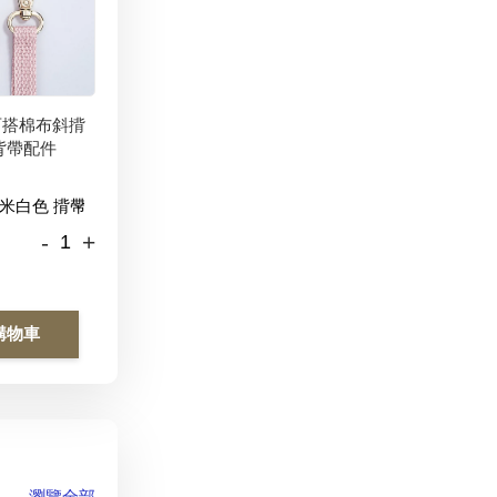
百搭棉布斜揹
背帶配件
-
+
購物車
瀏覽全部