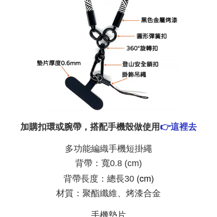
加購扣環或腕帶，搭配手機殼做使用
👉這裡去
多功能編織手機短掛繩
背帶：寬0.8 (cm)
(cm)
背帶長度：總長30
材質：聚酯纖維、烤漆合金
手機墊片