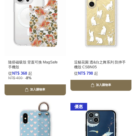
隨搭磁吸殼 背蓋可換 MagSafe
逗貓花園 透&白之舞系列 防摔手
手機殼
機殼 CSBN05
從
NT$ 368
起
從
NT$ 798
起
NT$ 400
-8%
加入購物車
加入購物車
優惠