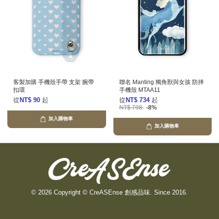
客製加購 手機殼手帶 支架 腕帶
聯名 Manting 獨角獸與女孩 防摔
扣環
手機殼 MTAA11
從
NT$ 90
起
從
NT$ 734
起
NT$ 798
-8%
加入購物車
加入購物車
© 2026 Copyright © CreASEnse 創感品味. Since 2016.