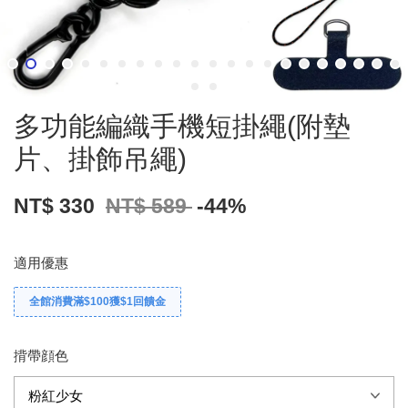
多功能編織手機短掛繩(附墊
片、掛飾吊繩)
NT$ 330
NT$ 589
-44%
適用優惠
全館消費滿$100獲$1回饋金
揹帶顔色