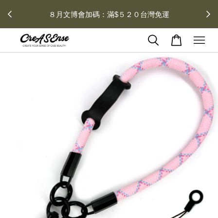
 每月１
８月文博會加碼：滿$５２０台灣免運