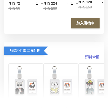
-
NT$ 120
-
+
-
+
NT$ 72
NT$ 224
NT$ 150
NT$ 90
NT$ 280
加入購物車
加購證件套享 𝟵𝟱 折
瀏覽全部
酷帥狗雪納瑞 
燕尾服無毛貓 動物
眼鏡圍巾貓貓 動物