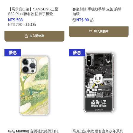
【展示品出清】SAMSUNG三星
客製加購 手機殼手帶 支架 腕帶
S23 Plus 聯名款 防摔手機殼
扣環
NT$ 598
從
NT$ 90
起
NT$ 798
-25.1%
加入購物車
加入購物車
優惠
優惠
聯名 Manting 音樂裡的綠野幻想
喬克出沒中款 聯名直角少年系列