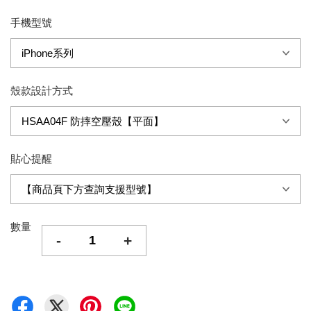
手機型號
殼款設計方式
貼心提醒
數量
-
+