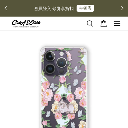
去領劵
會員登入 領劵享折扣