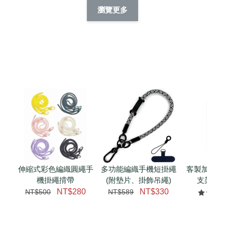
擬人系列 滑蓋
擬人化系列 滑蓋式
擬人系列 滑蓋式證
瀏覽更多
件套(附伸縮卡
證件套(附伸縮卡
件套(附伸縮卡扣)
CSAA14
扣) CSAA07
CSAA05
-
NT$ 214
-
+
-
+
NT$ 214
NT$ 214
NT$ 225
NT$ 225
NT$ 225
加入購物車
瀏覽更多
伸縮式彩色編織圓繩手
多功能編織手機短掛繩
客製加購 
機掛繩揹帶
(附墊片、掛飾吊繩)
支架 腕
NT$280
NT$330
NT$500
NT$589
NT$