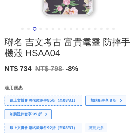
聯名 吉文考古 富貴耄耋 防摔手
機殼 HSAA04
NT$ 734
NT$ 798
-8%
適用優惠
線上文博會 聯名款兩件𝟴𝟱折（至𝟬𝟴/𝟯𝟭）
加購配件享 𝟴 折
加購證件套享 𝟵𝟱 折
瀏覽更多
線上文博會 聯名款單件𝟵𝟮折（至𝟬𝟴/𝟯𝟭）