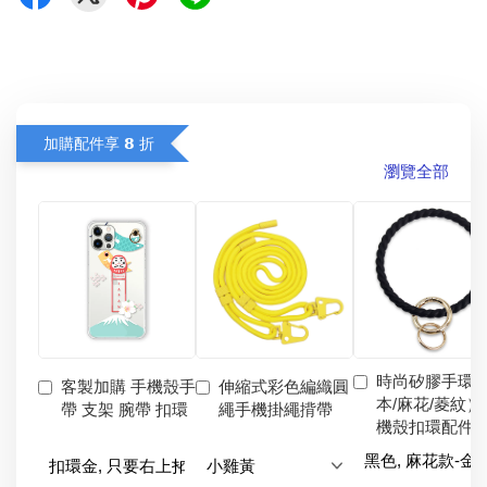
加購配件享 𝟴 折
瀏覽全部
時尚矽膠手環
客製加購 手機殼手
伸縮式彩色編織圓
本/麻花/菱紋）
帶 支架 腕帶 扣環
繩手機掛繩揹帶
機殼扣環配件