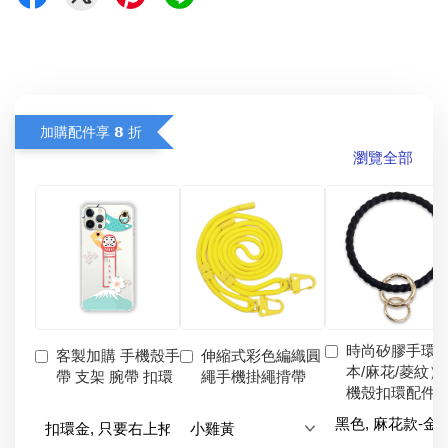
加購配件享 𝟴 折
瀏覽全部
時尚矽膠手環
客製加購 手機殼手
伸縮式彩色編織圓
本/麻花/菱紋）
帶 支架 腕帶 扣環
繩手機掛繩揹帶
機殼扣環配件