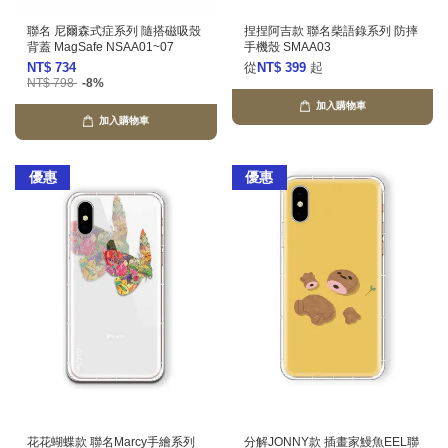
聯名 尼爾森式症系列 隨搭磁吸殼
捏捏阿吉款 聯名柴語錄系列 防摔
背蓋 MagSafe NSAA01~07
手機殼 SMAA03
NT$ 734
從
NT$ 399
起
NT$ 798
-8%
加入購物車
加入購物車
優惠
優惠
花花蝴蝶款 聯名Marcy手繪系列
分解JONNY款 插畫家鰻魚EEL聯