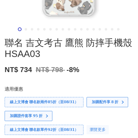
聯名 吉文考古 鷹熊 防摔手機殼
HSAA03
NT$ 734
NT$ 798
-8%
適用優惠
線上文博會 聯名款兩件𝟴𝟱折（至𝟬𝟴/𝟯𝟭）
加購配件享 𝟴 折
加購證件套享 𝟵𝟱 折
瀏覽更多
線上文博會 聯名款單件𝟵𝟮折（至𝟬𝟴/𝟯𝟭）