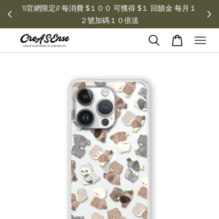
\\官網限定// 每消費 $１００ 可獲得 $１ 回饋金 每月１
２號加碼１０倍送