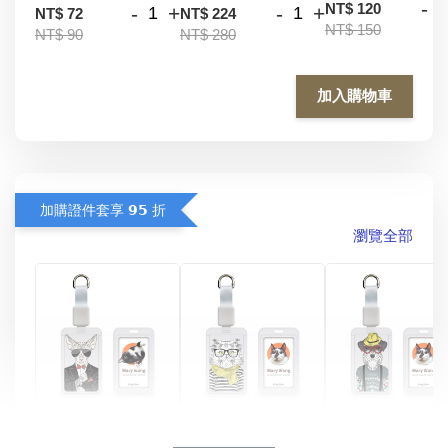
-
NT$ 120
-
+
-
+
NT$ 72
NT$ 224
NT$ 150
NT$ 90
NT$ 280
加入購物車
加購證件套享 𝟵𝟱 折
瀏覽全部
酷帥狗雪納瑞 
燕尾服無毛貓 動物
眼鏡圍巾貓貓 動物