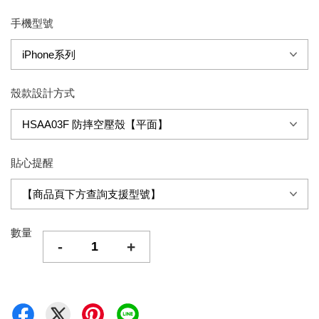
手機型號
殼款設計方式
貼心提醒
數量
-
+