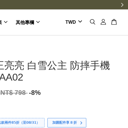
項
其他專欄
王亮亮 白雪公主 防摔手機
AA02
NT$ 798
-8%
件𝟴𝟱折（至𝟬𝟴/𝟯𝟭）
加購配件享 𝟴 折