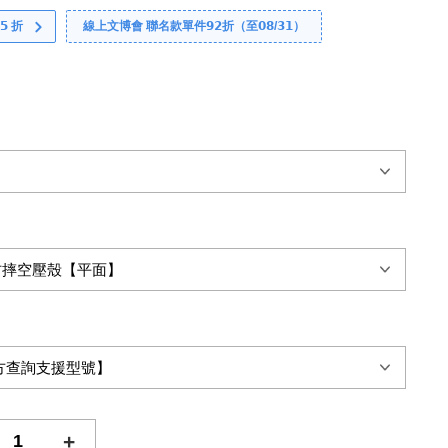
 折
線上文博會 聯名款單件𝟵𝟮折（至𝟬𝟴/𝟯𝟭）
+