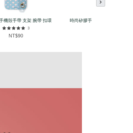
手機殼手帶 支架 腕帶 扣環
時尚矽膠手環（基本/麻花/菱紋
配件
3
NT$150
NT$90