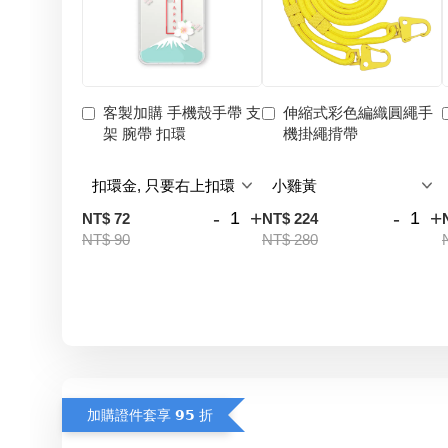
客製加購 手機殼手帶 支
伸縮式彩色編織圓繩手
架 腕帶 扣環
機掛繩揹帶
-
+
-
+
NT$ 72
NT$ 224
NT$ 90
NT$ 280
加購證件套享 𝟵𝟱 折