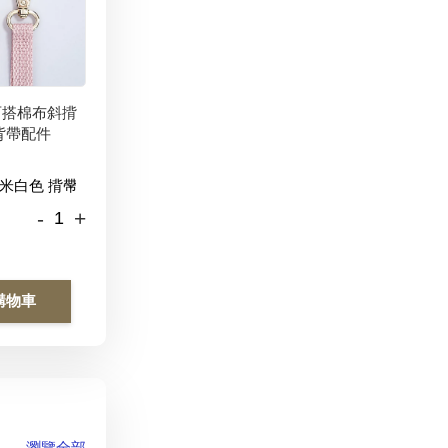
百搭棉布斜揹
背帶配件
-
+
購物車
瀏覽全部