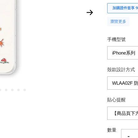
加購證件套享 𝟵
瀏覽更多
手機型號
殼款設計方式
貼心提醒
數量
-