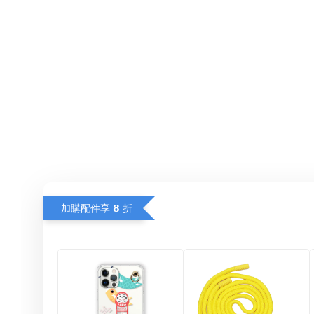
加購配件享 𝟴 折