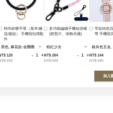
時尚矽膠手環（基本/麻
多功能編織手機短掛繩
窄款純色
花/菱紋） 手機殼扣環配
(附墊片、掛飾吊繩)
帶 手機殼
件
-
+
-
+
NT$ 120
NT$ 264
NT$ 144
NT$ 150
NT$ 330
NT$ 180
加入