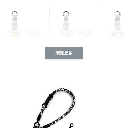
瀏覽更多
酷帥狗雪納瑞 動物擬人
西裝筆挺大野狼 動物擬
燕尾服大麥
系列 滑蓋式證件套(附伸
人化系列 滑蓋式證件套
化系列 滑
縮卡扣) CSAA14
(附伸縮卡扣) CSAA26
伸縮卡扣) 
-
+
-
+
NT$ 214
NT$ 214
NT$ 214
NT$ 225
NT$ 225
NT$ 225
加入