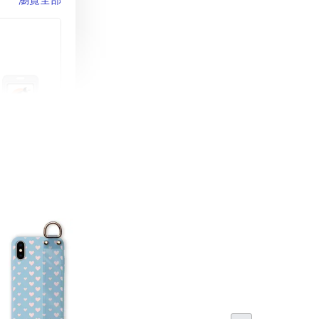
町 動物擬人
蓋式證件套(附
CSAA16
-
+
購物車