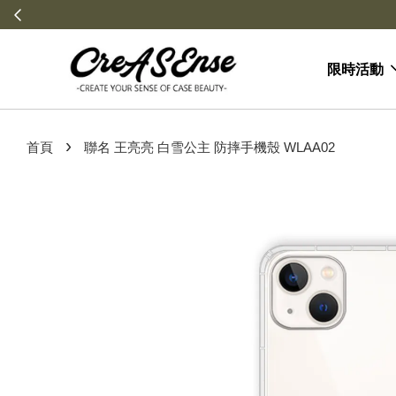
限時活動
›
首頁
聯名 王亮亮 白雪公主 防摔手機殼 WLAA02