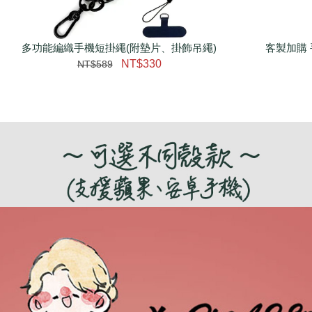
多功能編織手機短掛繩(附墊片、掛飾吊繩)
瀏覽更多
客製加購 
NT$330
NT$589