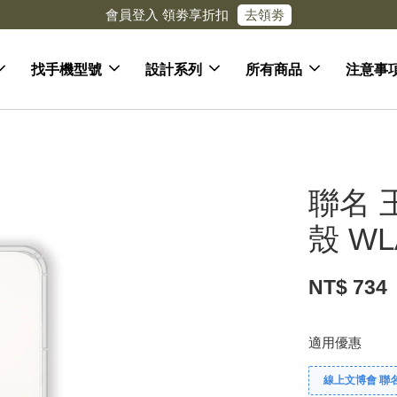
去領劵
會員登入 領劵享折扣
找手機型號
設計系列
所有商品
注意事
聯名 
殼 WL
NT$ 734
適用優惠
線上文博會 聯名款兩