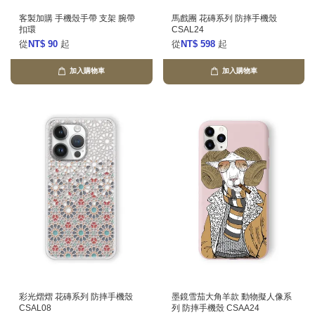
客製加購 手機殼手帶 支架 腕帶
馬戲團 花磚系列 防摔手機殼
扣環
CSAL24
從
NT$ 90
起
從
NT$ 598
起
加入購物車
加入購物車
彩光熠熠 花磚系列 防摔手機殼
墨鏡雪茄大角羊款 動物擬人像系
CSAL08
列 防摔手機殼 CSAA24