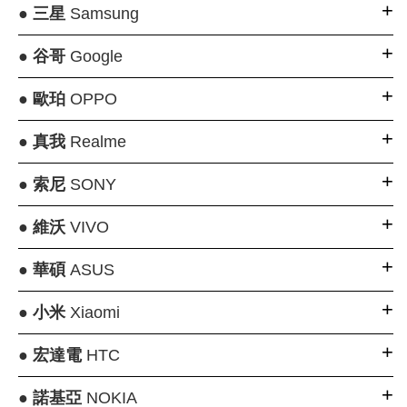
●
三星
Samsung
●
谷哥
Google
●
歐珀
OPPO
●
真我
Realme
●
索尼
SONY
●
維沃
VIVO
●
華碩
ASUS
●
小米
Xiaomi
●
宏達電
HTC
●
諾基亞
NOKIA