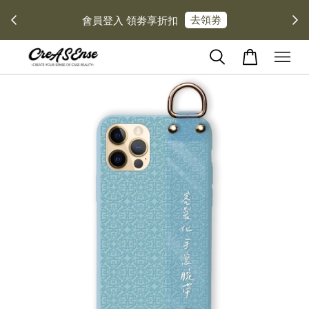
去領劵
會員登入 領劵享折扣