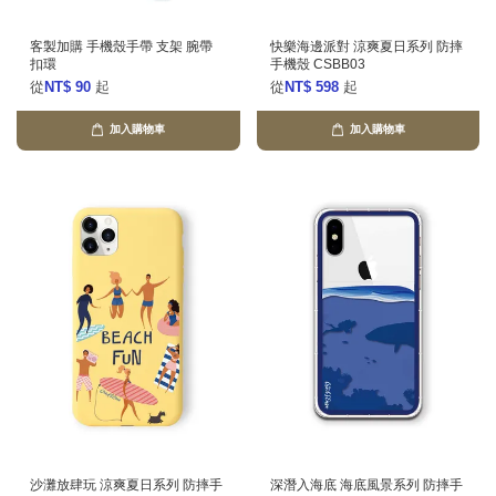
客製加購 手機殼手帶 支架 腕帶
快樂海邊派對 涼爽夏日系列 防摔
扣環
手機殼 CSBB03
從
NT$ 90
起
從
NT$ 598
起
加入購物車
加入購物車
沙灘放肆玩 涼爽夏日系列 防摔手
深潛入海底 海底風景系列 防摔手