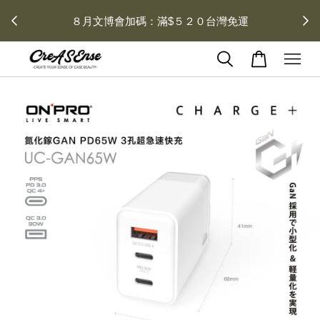
 每月１
８月文博會加碼：滿$５２０台灣免運