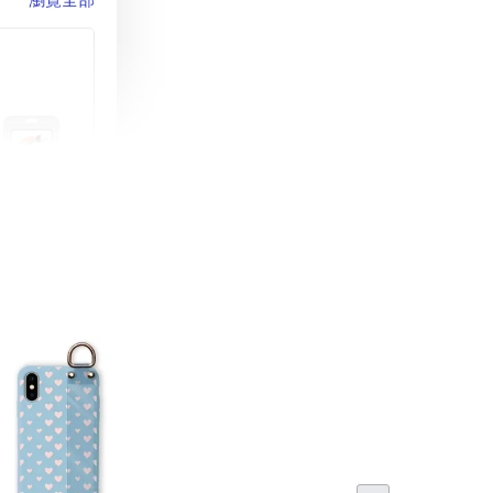
町 動物擬人
蓋式證件套(附
CSAA16
-
+
購物車