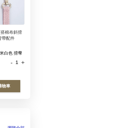
百搭棉布斜揹
背帶配件
-
+
購物車
瀏覽全部