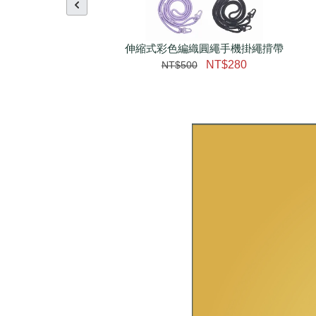
伸縮式彩色編織圓繩手機掛繩揹帶
NT$280
NT$500