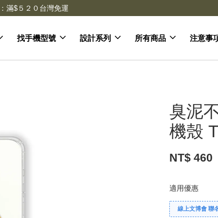
去領劵
會員登入 領劵享折扣
找手機型號
設計系列
所有商品
注意事
臭泥不
機殼 T
NT$ 460
適用優惠
線上文博會 聯名款兩