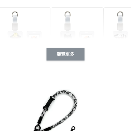
瀏覽更多
酷帥狗雪納瑞 動物擬人
西裝筆挺大野狼 動物擬
燕尾服大麥
系列 滑蓋式證件套(附伸
人化系列 滑蓋式證件套
化系列 滑
縮卡扣) CSAA14
(附伸縮卡扣) CSAA26
伸縮卡扣) 
-
+
-
+
NT$ 214
NT$ 214
NT$ 214
NT$ 225
NT$ 225
NT$ 225
加入