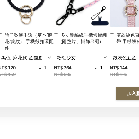
時尚矽膠手環（基本/麻
多功能編織手機短掛繩
窄款純色
花/菱紋） 手機殼扣環配
(附墊片、掛飾吊繩)
帶 手機殼
件
-
+
-
+
NT$ 120
NT$ 264
NT$ 144
NT$ 150
NT$ 330
NT$ 180
加入