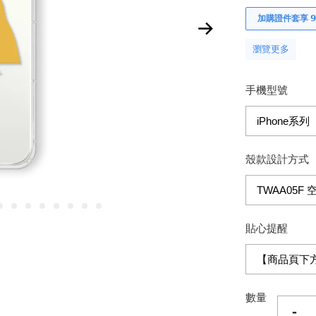
加購證件套享 𝟵
瀏覽更多
手機型號
殼款設計方式
貼心提醒
數量
-