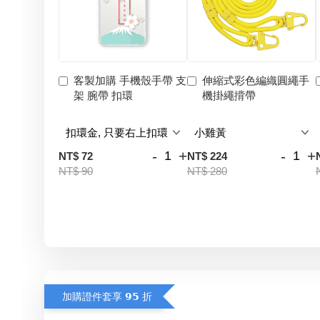
客製加購 手機殼手帶 支
伸縮式彩色編織圓繩手
架 腕帶 扣環
機掛繩揹帶
-
+
-
+
NT$ 72
NT$ 224
NT$ 90
NT$ 280
加購證件套享 𝟵𝟱 折