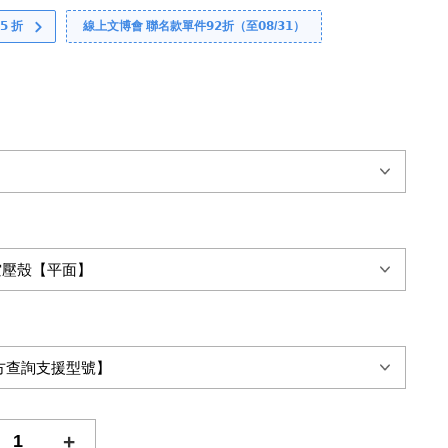
 折
線上文博會 聯名款單件𝟵𝟮折（至𝟬𝟴/𝟯𝟭）
+