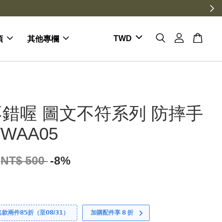
項
其他專欄
錯喔 圖文不符系列 防摔手
WAA05
NT$ 500
-8%
件𝟴𝟱折（至𝟬𝟴/𝟯𝟭）
加購配件享 𝟴 折