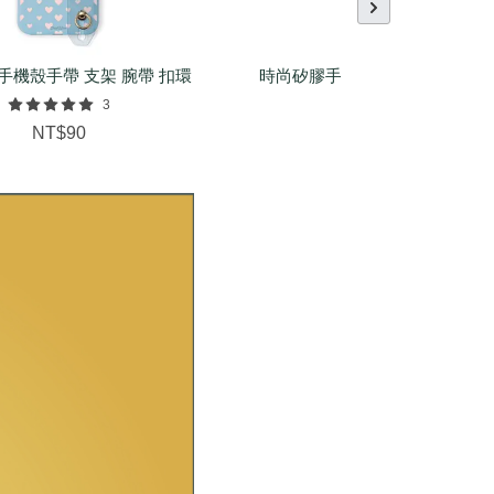
手機殼手帶 支架 腕帶 扣環
時尚矽膠手環（基本/麻花/菱紋
配件
3
NT$150
NT$90