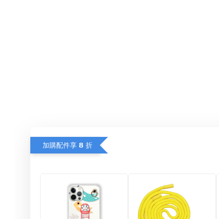
加購配件享 𝟴 折