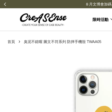
限時活動
›
首頁
臭泥不錯喔 圖文不符系列 防摔手機殼 TWAA05