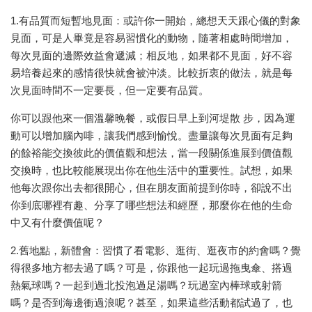
1.有品質而短暫地見面：或許你一開始，總想天天跟心儀的對象
見面，可是人畢竟是容易習慣化的動物，隨著相處時間增加，
每次見面的邊際效益會遞減；相反地，如果都不見面，好不容
易培養起來的感情很快就會被沖淡。比較折衷的做法，就是每
次見面時間不一定要長，但一定要有品質。
你可以跟他來一個溫馨晚餐，或假日早上到河堤散 步，因為運
動可以增加腦內啡，讓我們感到愉悅。盡量讓每次見面有足夠
的餘裕能交換彼此的價值觀和想法，當一段關係進展到價值觀
交換時，也比較能展現出你在他生活中的重要性。試想，如果
他每次跟你出去都很開心，但在朋友面前提到你時，卻說不出
你到底哪裡有趣、分享了哪些想法和經歷，那麼你在他的生命
中又有什麼價值呢？
2.舊地點，新體會：習慣了看電影、逛街、逛夜市的約會嗎？覺
得很多地方都去過了嗎？可是，你跟他一起玩過拖曳傘、搭過
熱氣球嗎？一起到過北投泡過足湯嗎？玩過室內棒球或射箭
嗎？是否到海邊衝過浪呢？甚至，如果這些活動都試過了，也