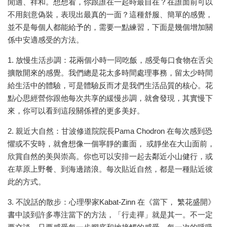
閒適、祥和。想想看，你跟誰在一起時最自在？在誰面前可以
不用刻意偽裝，表現出最真的一面？這種舒服、簡單的感覺，
並不是每個人都能給予的，需要一點練習，下面是幾個增加關
係中安適感受的方法。
1. 放慢生活步調：花兩個小時一同吃飯，感受每口食物在舌尖
擴散開來的感覺。我們總是花太多時間處理事務，留太少時間
給生活中的體驗，可是體驗反而才是我們生活品質的核心。花
點心思經營你跟他每次共享的緩慢步調，就會發現，其實慢下
來，你可以看到這段關係裡的更多美好。
2. 親近大自然：甘波修道院院長Pama Chodron 在每次感到恐
懼或不安時，就會想像一個寧靜的畫面， 或靜坐在大山面前，
欣賞自然的美與崇高。你也可以安排一起去鄰近小山健行，或
在草原上野餐、到海邊踏浪。每次貼近自然，都是一種貼近彼
此的方式。
3. 不說話的散步：心理學家Kabat-Zinn 在《當下， 繁花盛開》
書中談到許多專注當下的方法，「行走禪」就是其一。不一定