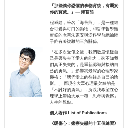
『那些讓你恐懼的事物背後，有屬於
你的寶藏。』— 海苔熊
程威銓，筆名「海苔熊」，是一種結
合可愛與可口的動物，和哲學哲學雞
蛋糕的老闆朱家安與泛科學前總編陸
子鈞有著複雜的三角關係。
「在多次受傷之後，我們數度懷疑自
己是否失去了愛人的能力，殊不知我
們真正失去的，是重新認識與接納自
己的勇氣。」影響我最深的心理學家-
榮格：「我們愛上的往往是自己的陰
影。」 而現今大眾心理最欠缺的是
「不討好的勇氣」，所以我希望在心
理學上帶給大眾一種「思考與覺察」
人生的觀點。
個人著作 List of Publications
《暖傷心：癒療失戀的十五個練習》