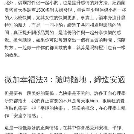
此外，偶爾跟伴侶一起小酌，也是提升感情的好方法。紐西蘭
奧塔哥大學調查1500多對夫婦發現，每週至少與伴侶小酌一杯
的人比較快樂，尤其女性的快樂更多。事實上，酒本身沒什麼
特別的魔力，而是「一同小酌」締造了共同相處與談話的時
間，真正提升關係品質的，是這份陪伴與一起分享快樂的感
覺。換句話說，如果你可以每週空出一個有品質的時間，陪陪
對方，一起做一件你們都喜歡的事，就算是喝柳橙汁也有一樣
的效果。
微加幸福法3：隨時隨地，締造安適
但是要有一段美好的關係，光快樂是不夠的。許多正向心理學
研究都指出，我們真正需要的不只是每天很high、很瘋狂的愛，
有時也需要一些「平靜的快樂」。這樣的概念，在心理學上稱
作「安適幸福感」。
這是一種低激發的正向情緒，在其中你會感受到安穩、平靜、