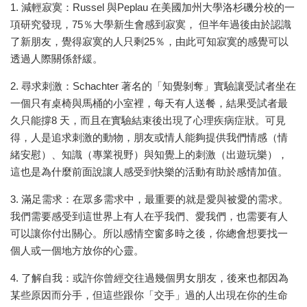
1. 減輕寂寞：Russel 與Peplau 在美國加州大學洛杉磯分校的一
項研究發現，75％大學新生會感到寂寞， 但半年過後由於認識
了新朋友，覺得寂寞的人只剩25％，由此可知寂寞的感覺可以
透過人際關係舒緩。
2. 尋求刺激：Schachter 著名的「知覺剝奪」實驗讓受試者坐在
一個只有桌椅與馬桶的小室裡，每天有人送餐，結果受試者最
久只能撐8 天，而且在實驗結束後出現了心理疾病症狀。可見
得，人是追求刺激的動物，朋友或情人能夠提供我們情感（情
緒安慰）、知識（專業視野）與知覺上的刺激（出遊玩樂），
這也是為什麼前面說讓人感受到快樂的活動有助於感情加值。
3. 滿足需求：在眾多需求中，最重要的就是愛與被愛的需求。
我們需要感受到這世界上有人在乎我們、愛我們，也需要有人
可以讓你付出關心。所以感情空窗多時之後，你總會想要找一
個人或一個地方放你的心靈。
4. 了解自我：或許你曾經交往過幾個男女朋友，後來也都因為
某些原因而分手，但這些跟你「交手」過的人出現在你的生命