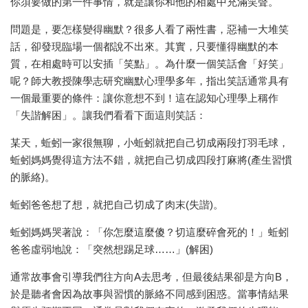
你須要做的第一件事情，就是讓你和他的相處中充滿笑聲。
問題是，要怎樣變得幽默？很多人看了兩性書，惡補一大堆笑
話，卻發現臨場一個都說不出來。其實，只要懂得幽默的本
質，在相處時可以安插「笑點」。為什麼一個笑話會「好笑」
呢？師大教授陳學志研究幽默心理學多年，指出笑話通常具有
一個最重要的條件：讓你意想不到！這在認知心理學上稱作
「失諧解困」。讓我們看看下面這則笑話：
某天，蚯蚓一家很無聊，小蚯蚓就把自己切成兩段打羽毛球，
蚯蚓媽媽覺得這方法不錯，就把自己切成四段打麻將(產生習慣
的脈絡)。
蚯蚓爸爸想了想，就把自己切成了肉末(失諧)。
蚯蚓媽媽哭著說：「你怎麼這麼傻？切這麼碎會死的！」蚯蚓
爸爸虛弱地說：「突然想踢足球……」(解困)
通常故事會引導我們往方向A去思考，但最後結果卻是方向B，
於是聽者會因為故事與習慣的脈絡不同感到困惑。當事情結果