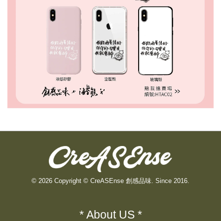
© 2026 Copyright © CreASEnse 創感品味. Since 2016.
* About US *