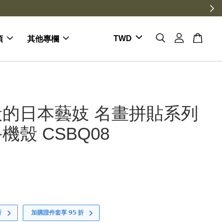
項
其他專欄
般的日本藝妓 名畫拼貼系列
機殼 CSBQ08
折
加購證件套享 𝟵𝟱 折