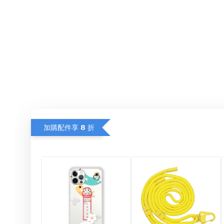
加購配件享 𝟴 折