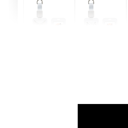
燕尾服無毛貓 動物擬人
眼鏡圍巾貓貓 動物擬人
化系列 滑蓋式證件套(附
系列 滑蓋式證件套(附伸
伸縮卡扣) CSAA07
縮卡扣) CSAA05
-
+
-
+
NT$ 214
NT$ 214
NT$ 225
NT$ 225