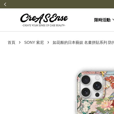
限時活動
›
›
首頁
SONY 索尼
如花般的日本藝妓 名畫拼貼系列 防摔