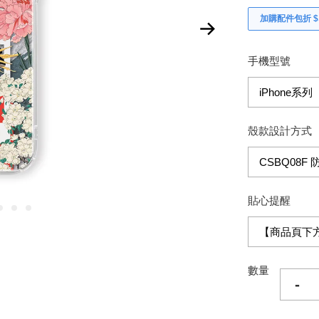
加購配件包折 $𝟯
手機型號
殼款設計方式
貼心提醒
數量
-