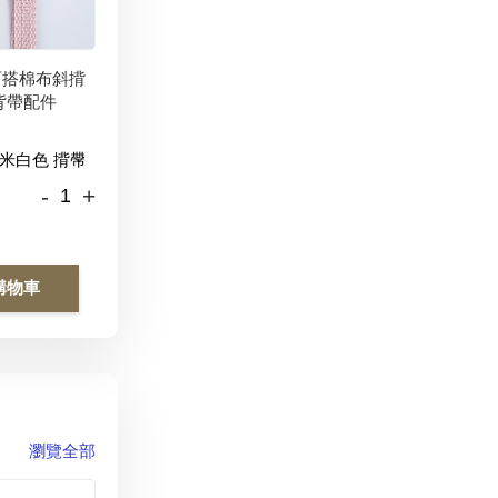
百搭棉布斜揹
背帶配件
-
+
購物車
瀏覽全部