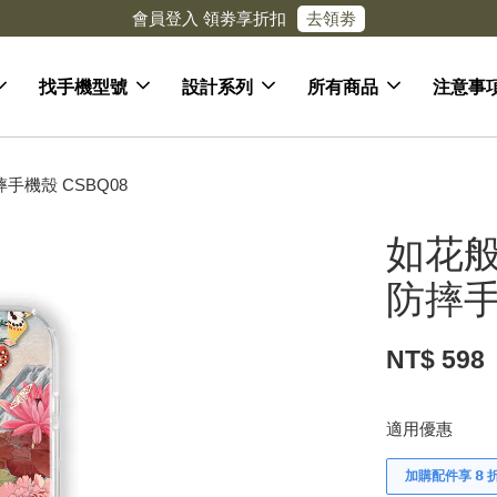
去領劵
會員登入 領劵享折扣
找手機型號
設計系列
所有商品
注意事
手機殼 CSBQ08
如花
防摔手
NT$ 598
適用優惠
加購配件享 𝟴 