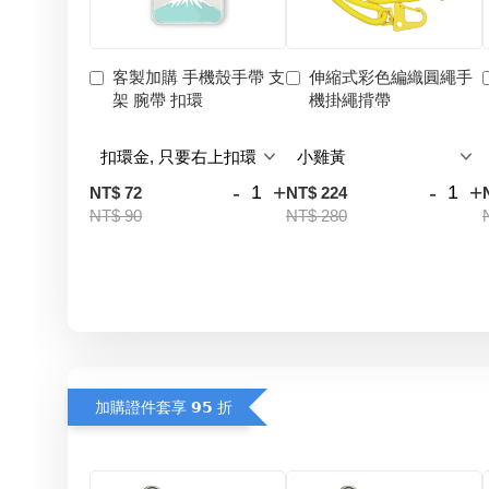
客製加購 手機殼手帶 支
伸縮式彩色編織圓繩手
架 腕帶 扣環
機掛繩揹帶
-
+
-
+
NT$ 72
NT$ 224
NT$ 90
NT$ 280
加購證件套享 𝟵𝟱 折