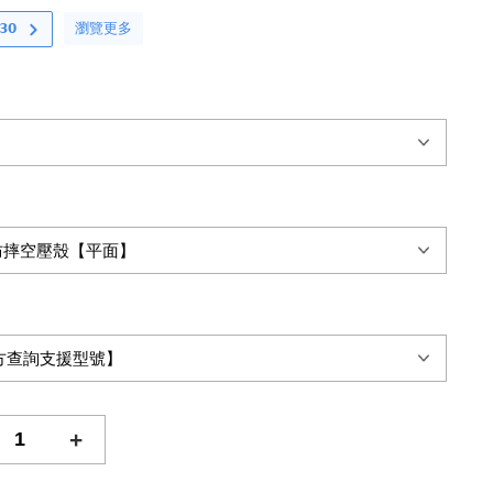
瀏覽更多
𝟬
+