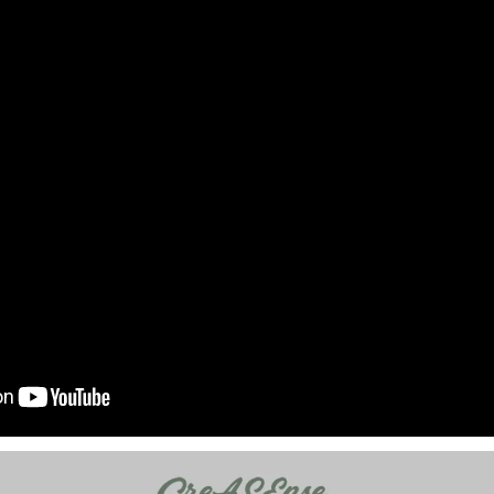
大眼睛透氣網眼透視手
提沙灘包
-
+
NT$ 219
NT$ 249