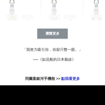
瀏覽更多
酷帥狗雪納瑞 動物擬人
西裝筆挺大野狼 動物擬
燕尾服大麥
系列 滑蓋式證件套(附伸
人化系列 滑蓋式證件套
化系列 滑
「我努力吸引你，你卻只瞥一眼。」
縮卡扣) CSAA14
(附伸縮卡扣) CSAA26
伸縮卡扣) 
──
《如花般的日本藝妓》
-
+
-
+
NT$ 214
NT$ 214
NT$ 214
NT$ 225
NT$ 225
NT$ 225
同圖案銀河手機殼 >>
點我看更多
加入