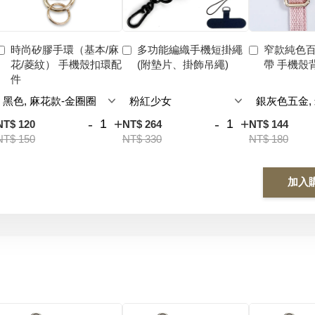
時尚矽膠手環（基本/麻
多功能編織手機短掛繩
窄款純色
花/菱紋） 手機殼扣環配
(附墊片、掛飾吊繩)
帶 手機殼
件
-
+
-
+
NT$ 120
NT$ 264
NT$ 144
NT$ 150
NT$ 330
NT$ 180
加入