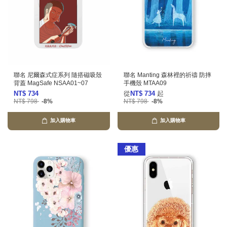
聯名 尼爾森式症系列 隨搭磁吸殼
聯名 Manting 森林裡的祈禱 防摔
背蓋 MagSafe NSAA01~07
手機殼 MTAA09
NT$ 734
從
NT$ 734
起
NT$ 798
-8%
NT$ 798
-8%
加入購物車
加入購物車
優惠