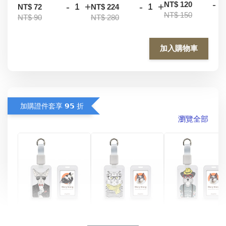
-
NT$ 120
-
+
-
+
NT$ 72
NT$ 224
NT$ 150
NT$ 90
NT$ 280
加入購物車
加購證件套享 𝟵𝟱 折
瀏覽全部
酷帥狗雪納瑞 
燕尾服無毛貓 動物
眼鏡圍巾貓貓 動物