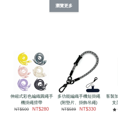
擬人系列 滑蓋
擬人化系列 滑蓋式
擬人系列 滑蓋式證
瀏覽更多
件套(附伸縮卡
證件套(附伸縮卡
件套(附伸縮卡扣)
CSAA14
扣) CSAA07
CSAA05
-
NT$ 214
-
+
-
+
NT$ 214
NT$ 214
NT$ 225
NT$ 225
NT$ 225
加入購物車
瀏覽更多
伸縮式彩色編織圓繩手
多功能編織手機短掛繩
客製加購 
機掛繩揹帶
(附墊片、掛飾吊繩)
支架 腕
NT$280
NT$330
NT$500
NT$589
NT$