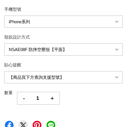
手機型號
殼款設計方式
貼心提醒
數量
-
+