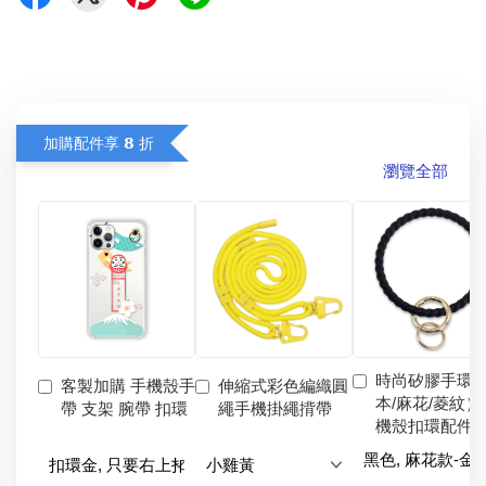
加購配件享 𝟴 折
瀏覽全部
時尚矽膠手環
客製加購 手機殼手
伸縮式彩色編織圓
本/麻花/菱紋）
帶 支架 腕帶 扣環
繩手機掛繩揹帶
機殼扣環配件