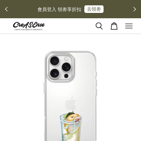
去領劵
會員登入 領劵享折扣