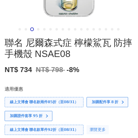
聯名 尼爾森式症 檸檬鯊瓦 防摔
手機殼 NSAE08
NT$ 734
NT$ 798
-8%
適用優惠
線上文博會 聯名款兩件𝟴𝟱折（至𝟬𝟴/𝟯𝟭）
加購配件享 𝟴 折
加購證件套享 𝟵𝟱 折
瀏覽更多
線上文博會 聯名款單件𝟵𝟮折（至𝟬𝟴/𝟯𝟭）