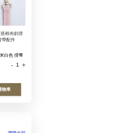
百搭棉布斜揹
背帶配件
-
+
購物車
瀏覽全部