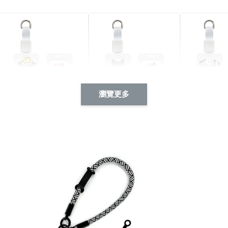
瀏覽更多
酷帥狗雪納瑞 動物擬人
西裝筆挺大野狼 動物擬
燕尾服大麥
系列 滑蓋式證件套(附伸
人化系列 滑蓋式證件套
化系列 滑
縮卡扣) CSAA14
(附伸縮卡扣) CSAA26
伸縮卡扣) 
-
+
-
+
NT$ 214
NT$ 214
NT$ 214
NT$ 225
NT$ 225
NT$ 225
加入