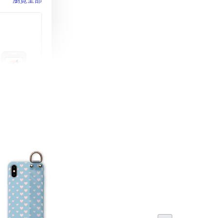
町 動物擬人
蓋式證件套(附
CSAA16
-
+
購物車