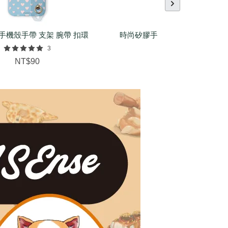
手機殼手帶 支架 腕帶 扣環
時尚矽膠手環（基本/麻花/菱紋
配件
3
NT$150
NT$90