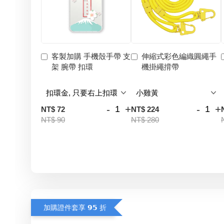
客製加購 手機殼手帶 支
伸縮式彩色編織圓繩手
架 腕帶 扣環
機掛繩揹帶
-
+
-
+
NT$ 72
NT$ 224
NT$ 90
NT$ 280
加購證件套享 𝟵𝟱 折