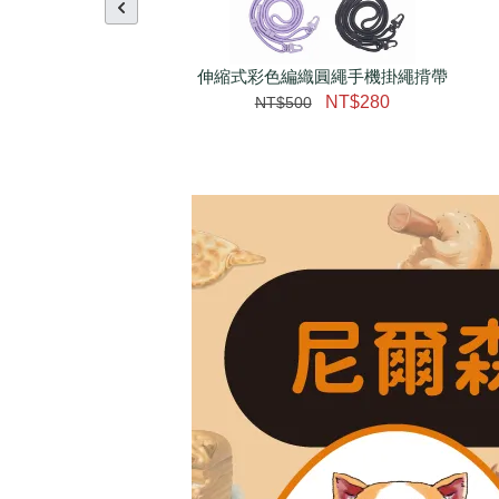
伸縮式彩色編織圓繩手機掛繩揹帶
NT$280
NT$500