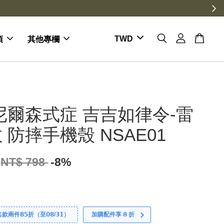
項
其他專欄
尼爾森式症 吉吉如律令-雷
 防摔手機殼 NSAE01
NT$ 798
-8%
件𝟴𝟱折（至𝟬𝟴/𝟯𝟭）
加購配件享 𝟴 折