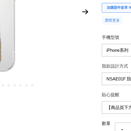
加購證件套享 𝟵
瀏覽更多
手機型號
殼款設計方式
貼心提醒
數量
-