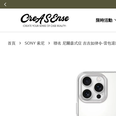
限時活動
›
›
首頁
SONY 索尼
聯名 尼爾森式症 吉吉如律令-雷包退散