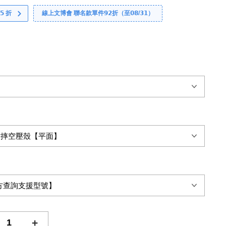
 折
線上文博會 聯名款單件𝟵𝟮折（至𝟬𝟴/𝟯𝟭）
+