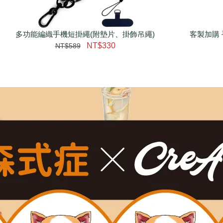
多功能編織手機短掛繩(附墊片、掛飾吊繩)
瀏覽更多
客製加購 
NT$330
NT$589