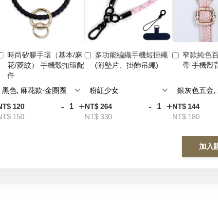
時尚矽膠手環（基本/麻
多功能編織手機短掛繩
窄款純色
花/菱紋） 手機殼扣環配
(附墊片、掛飾吊繩)
帶 手機殼
件
-
+
-
+
NT$ 120
NT$ 264
NT$ 144
NT$ 150
NT$ 330
NT$ 180
加入