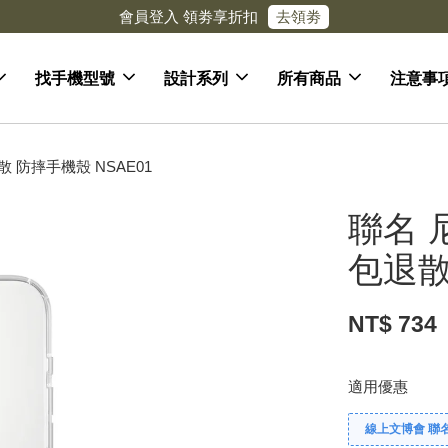
去領劵
會員登入 領劵享折扣
找手機型號
設計系列
所有商品
注意事
 防摔手機殼 NSAE01
聯名 
包退散
NT$ 734
適用優惠
線上文博會 聯名款兩