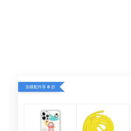
加購配件享 𝟴 折