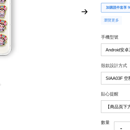
加購證件套享 𝟵
瀏覽更多
手機型號
殼款設計方式
貼心提醒
數量
-