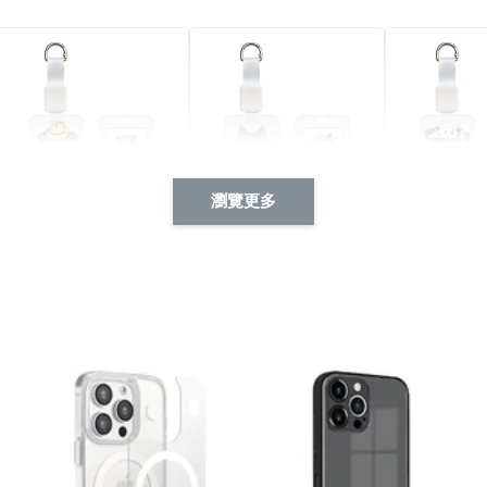
瀏覽更多
酷帥狗雪納瑞 動物擬人
西裝筆挺大野狼 動物擬
燕尾服大麥
系列 滑蓋式證件套(附伸
人化系列 滑蓋式證件套
化系列 滑
縮卡扣) CSAA14
(附伸縮卡扣) CSAA26
伸縮卡扣) 
-
+
-
+
NT$ 214
NT$ 214
NT$ 214
NT$ 225
NT$ 225
NT$ 225
加入