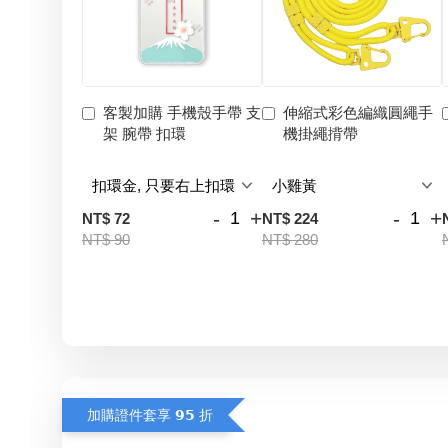
客製加購 手機殼手帶 支
伸縮式彩色編織圓繩手
架 腕帶 扣環
機掛繩揹帶
-
+
-
+
NT$ 72
NT$ 224
NT$ 90
NT$ 280
加購證件套享 𝟵𝟱 折