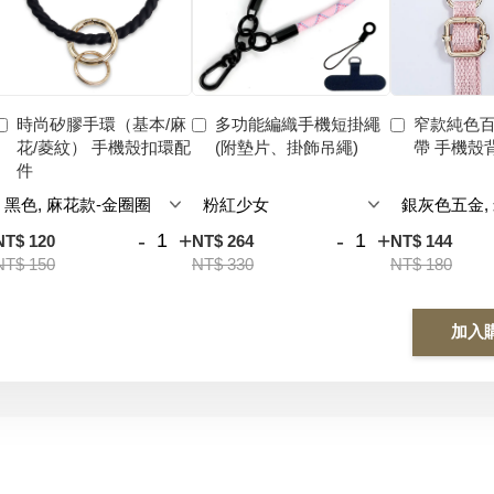
時尚矽膠手環（基本/麻
多功能編織手機短掛繩
窄款純色
花/菱紋） 手機殼扣環配
(附墊片、掛飾吊繩)
帶 手機殼
件
-
+
-
+
NT$ 120
NT$ 264
NT$ 144
NT$ 150
NT$ 330
NT$ 180
加入