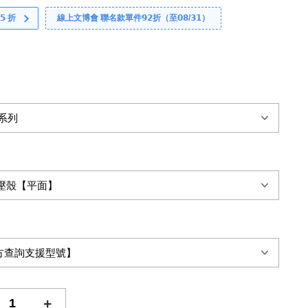
 折
線上文博會 聯名款單件𝟵𝟮折（至𝟬𝟴/𝟯𝟭）
+