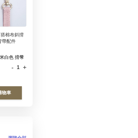
百搭棉布斜揹
背帶配件
-
+
購物車
瀏覽全部