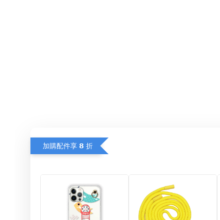
加購配件享 𝟴 折