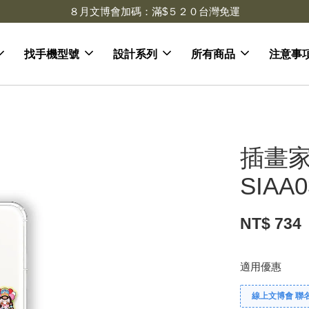
去領劵
會員登入 領劵享折扣
找手機型號
設計系列
所有商品
注意事
插畫家
SIAA0
NT$ 734
適用優惠
線上文博會 聯名款兩