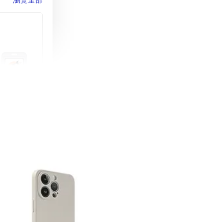
町 動物擬人
蓋式證件套(附
CSAA16
-
+
購物車