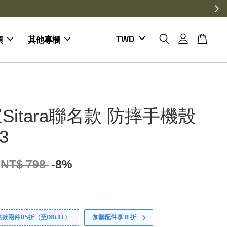
項
其他專欄
Sitara聯名款 防摔手機殼
3
NT$ 798
-8%
件𝟴𝟱折（至𝟬𝟴/𝟯𝟭）
加購配件享 𝟴 折