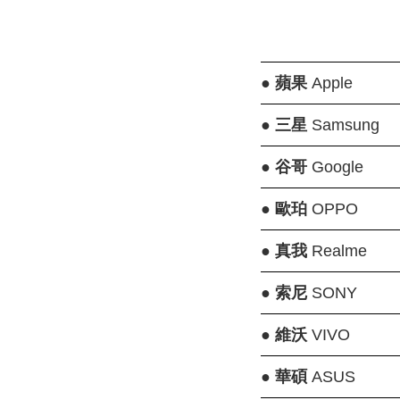
●
蘋果
Apple
●
三星
Samsung
●
谷哥
Google
●
歐珀
OPPO
●
真我
Realme
●
索尼
SONY
●
維沃
VIVO
●
華碩
ASUS