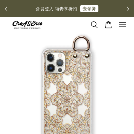
去領劵
會員登入 領劵享折扣