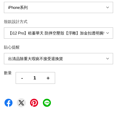
殼款設計方式
貼心提醒
數量
-
+