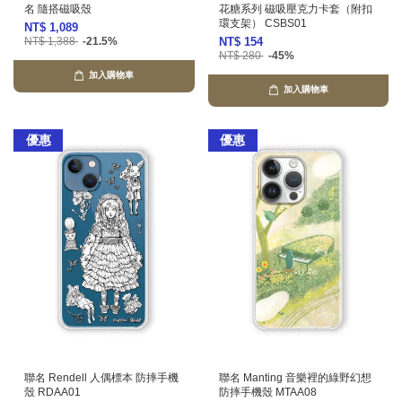
名 隨搭磁吸殼
花糖系列 磁吸壓克力卡套（附扣
環支架） CSBS01
NT$ 1,089
NT$ 1,388
-21.5%
NT$ 154
NT$ 280
-45%
加入購物車
加入購物車
優惠
優惠
聯名 Rendell 人偶標本 防摔手機
聯名 Manting 音樂裡的綠野幻想
殼 RDAA01
防摔手機殼 MTAA08