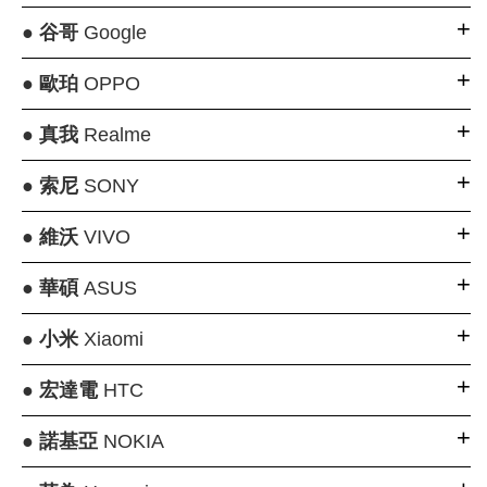
●
谷哥
Google
●
歐珀
OPPO
●
真我
Realme
●
索尼
SONY
●
維沃
VIVO
●
華碩
ASUS
●
小米
Xiaomi
●
宏達電
HTC
●
諾基亞
NOKIA