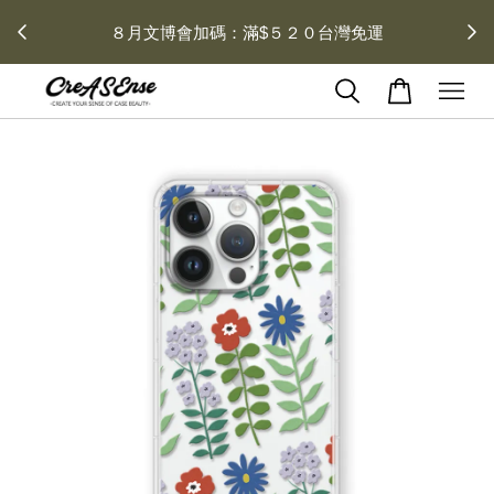
去領劵
灣免運
會員登入 領劵享折扣