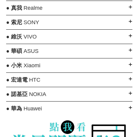
●
真我
Realme
●
索尼
SONY
●
維沃
VIVO
●
華碩
ASUS
●
小米
Xiaomi
●
宏達電
HTC
●
諾基亞
NOKIA
●
華為
Huawei