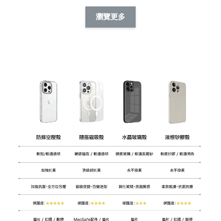
擬人系列 滑蓋
擬人化系列 滑蓋式
擬人系列 滑蓋式證
瀏覽更多
件套(附伸縮卡
證件套(附伸縮卡
件套(附伸縮卡扣)
CSAA14
扣) CSAA07
CSAA05
-
NT$ 214
-
+
-
+
NT$ 214
NT$ 214
NT$ 225
NT$ 225
NT$ 225
加入購物車
瀏覽更多