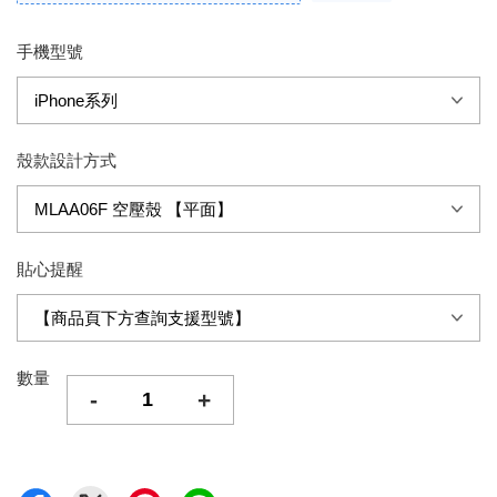
手機型號
殼款設計方式
貼心提醒
數量
-
+