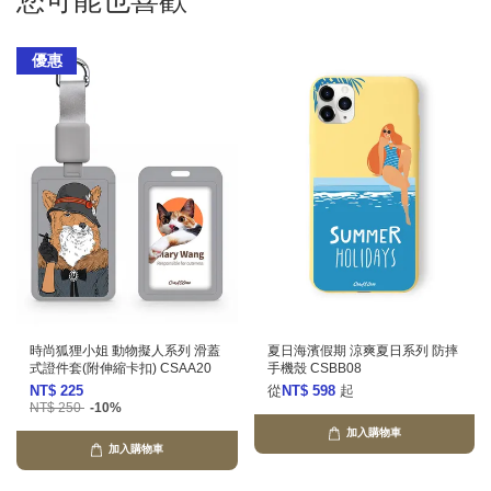
您可能也喜歡
優惠
時尚狐狸小姐 動物擬人系列 滑蓋
夏日海濱假期 涼爽夏日系列 防摔
式證件套(附伸縮卡扣) CSAA20
手機殼 CSBB08
NT$ 225
從
NT$ 598
起
NT$ 250
-10%
加入購物車
加入購物車