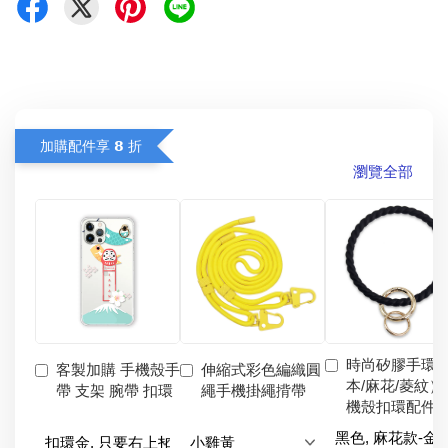
加購配件享 𝟴 折
瀏覽全部
時尚矽膠手環
客製加購 手機殼手
伸縮式彩色編織圓
本/麻花/菱紋）
帶 支架 腕帶 扣環
繩手機掛繩揹帶
機殼扣環配件