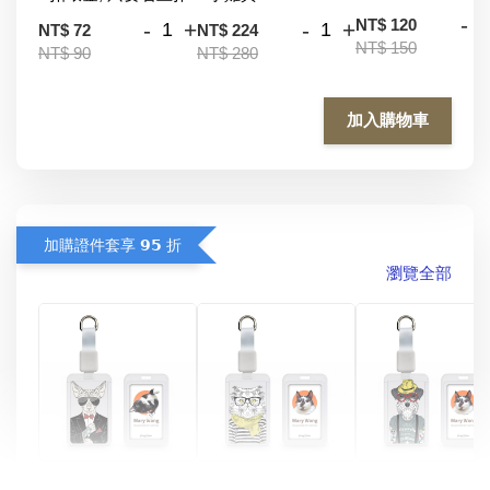
-
NT$ 120
-
+
-
+
NT$ 72
NT$ 224
NT$ 150
NT$ 90
NT$ 280
加入購物車
加購證件套享 𝟵𝟱 折
瀏覽全部
酷帥狗雪納瑞 
燕尾服無毛貓 動物
眼鏡圍巾貓貓 動物