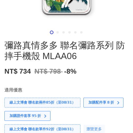
彌路真情多多 聯名彌路系列 防
摔手機殼 MLAA06
NT$ 734
NT$ 798
-8%
適用優惠
線上文博會 聯名款兩件𝟴𝟱折（至𝟬𝟴/𝟯𝟭）
加購配件享 𝟴 折
加購證件套享 𝟵𝟱 折
瀏覽更多
線上文博會 聯名款單件𝟵𝟮折（至𝟬𝟴/𝟯𝟭）