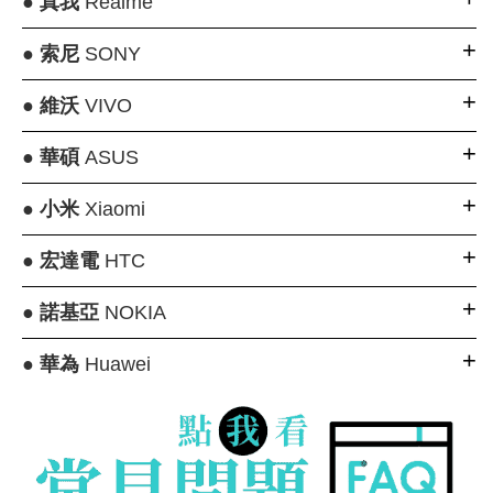
●
真我
Realme
●
索尼
SONY
●
維沃
VIVO
●
華碩
ASUS
●
小米
Xiaomi
●
宏達電
HTC
●
諾基亞
NOKIA
●
華為
Huawei