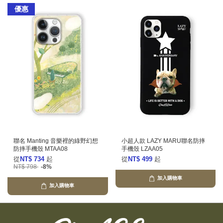
優惠
聯名 Manting 音樂裡的綠野幻想
小超人款 LAZY MARU聯名防摔
防摔手機殼 MTAA08
手機殼 LZAA05
從
NT$ 734
起
從
NT$ 499
起
NT$ 798
-8%
加入購物車
加入購物車