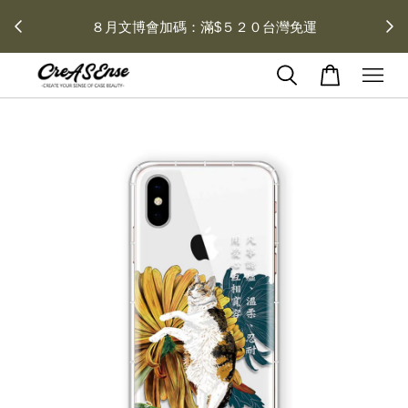
去領劵
會員登入 領劵享折扣