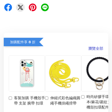
加購配件享 𝟴 折
瀏覽全部
時尚矽膠手環
客製加購 手機殼手
伸縮式彩色編織圓
本/麻花/菱紋）
帶 支架 腕帶 扣環
繩手機掛繩揹帶
機殼扣環配件