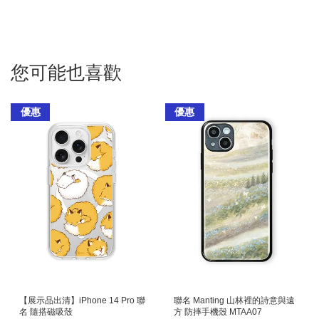
您可能也喜歡
優惠
優惠
【展示品出清】iPhone 14 Pro 聯
聯名 Manting 山林裡的詩意與遠
名 隨搭磁吸殼
方 防摔手機殼 MTAA07