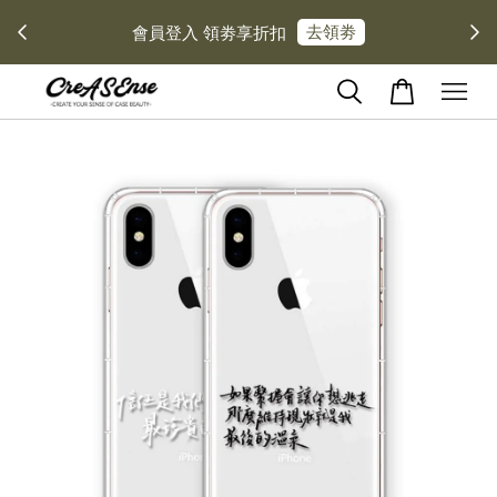
去領劵
會員登入 領劵享折扣