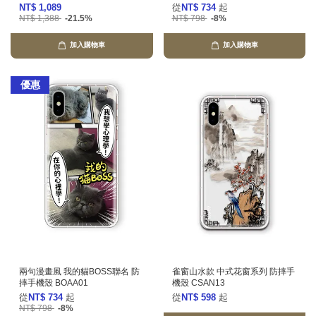
NT$ 1,089
從
NT$ 734
起
NT$ 1,388
-21.5%
NT$ 798
-8%
加入購物車
加入購物車
優惠
兩句漫畫風 我的貓BOSS聯名 防
雀窗山水款 中式花窗系列 防摔手
摔手機殼 BOAA01
機殼 CSAN13
從
NT$ 734
起
從
NT$ 598
起
NT$ 798
-8%