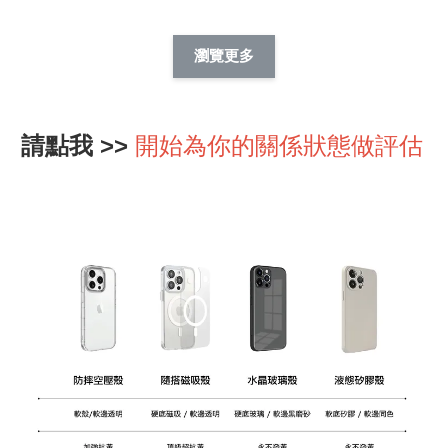
酷帥狗雪納瑞 
燕尾服無毛貓 動物
眼鏡圍巾貓貓 動物
擬人系列 滑蓋
擬人化系列 滑蓋式
擬人系列 滑蓋式證
瀏覽更多
件套(附伸縮卡
證件套(附伸縮卡
件套(附伸縮卡扣)
CSAA14
扣) CSAA07
CSAA05
請點我 >>
開始為你的關係狀態做評估
-
NT$ 214
-
+
-
+
NT$ 214
NT$ 214
NT$ 225
NT$ 225
NT$ 225
加入購物車
瀏覽更多