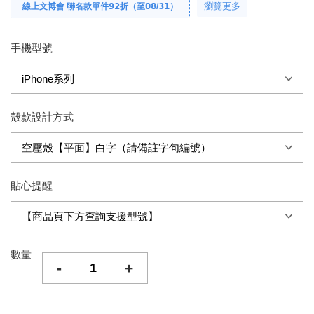
瀏覽更多
線上文博會 聯名款單件𝟵𝟮折（至𝟬𝟴/𝟯𝟭）
手機型號
殼款設計方式
貼心提醒
數量
-
+