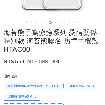
海苔熊手寫療癒系列 愛情關係
特別款 海苔熊聯名 防摔手機殼
HTAC00
NT$ 550
NT$ 598
-8%
適用優惠
線上文博會 聯名款兩件𝟴𝟱折（至𝟬𝟴/𝟯𝟭）
加購配件享 𝟴 折
加購證件套享 𝟵𝟱 折