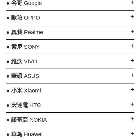
●
谷哥
Google
●
歐珀
OPPO
●
真我
Realme
●
索尼
SONY
●
維沃
VIVO
●
華碩
ASUS
●
小米
Xiaomi
●
宏達電
HTC
●
諾基亞
NOKIA
●
華為
Huawei