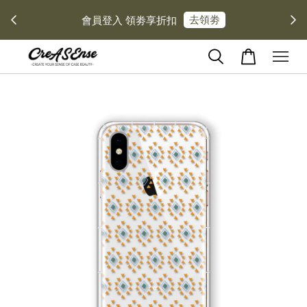
去領劵
會員登入 領劵享折扣