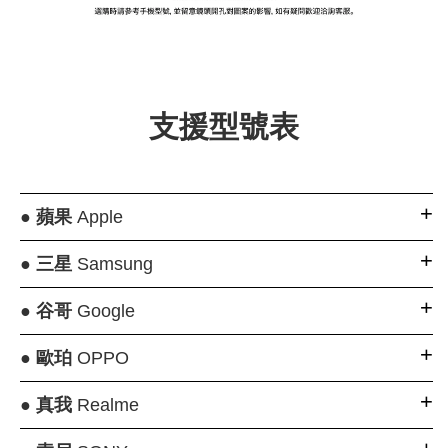
大眼睛透氣網眼透
大眼睛透氣網
大眼睛透氣網眼透
視化妝包
視手提沙灘包
視束口斜背包
支援型號表
-
NT$ 219
-
+
-
+
NT$ 129
NT$ 159
NT$ 249
NT$ 159
NT$ 189
●
蘋果
Apple
加入購物車
●
三星
Samsung
●
谷哥
Google
瀏覽更多
●
歐珀
OPPO
●
真我
Realme