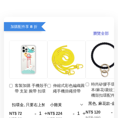
加購配件享 𝟴 折
瀏覽全部
時尚矽膠手環
客製加購 手機殼手
伸縮式彩色編織圓
本/麻花/菱紋）
帶 支架 腕帶 扣環
繩手機掛繩揹帶
機殼扣環配件
-
NT$ 120
-
+
-
+
NT$ 72
NT$ 224
NT$ 150