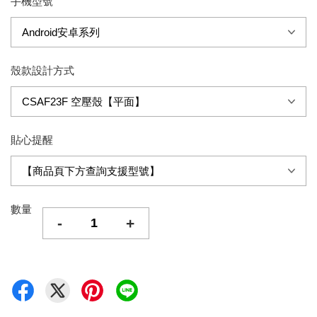
手機型號
殼款設計方式
貼心提醒
數量
-
+