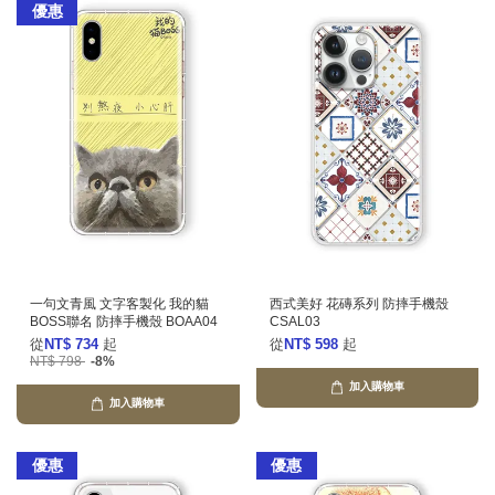
優惠
一句文青風 文字客製化 我的貓
西式美好 花磚系列 防摔手機殼
BOSS聯名 防摔手機殼 BOAA04
CSAL03
從
NT$ 734
起
從
NT$ 598
起
NT$ 798
-8%
加入購物車
加入購物車
優惠
優惠