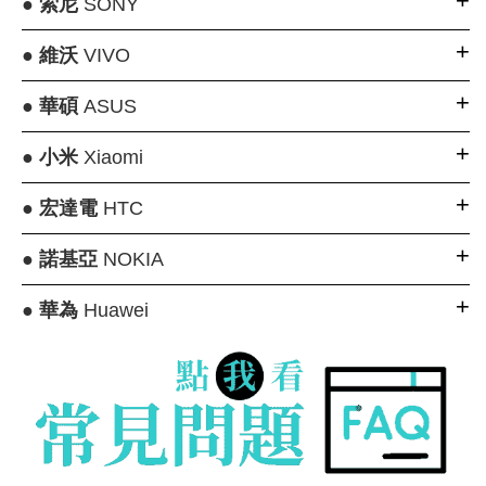
●
索尼
SONY
●
維沃
VIVO
●
華碩
ASUS
●
小米
Xiaomi
●
宏達電
HTC
●
諾基亞
NOKIA
●
華為
Huawei