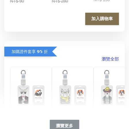
NT$ 90
NT$ 280
加入購物車
加購證件套享 𝟵𝟱 折
瀏覽全部
酷帥狗雪納瑞 
燕尾服無毛貓 動物
眼鏡圍巾貓貓 動物
擬人系列 滑蓋
擬人化系列 滑蓋式
擬人系列 滑蓋式證
瀏覽更多
件套(附伸縮卡
證件套(附伸縮卡
件套(附伸縮卡扣)