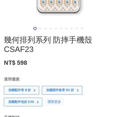
幾何排列系列 防摔手機殼
CSAF23
NT$ 598
適用優惠
加購配件享 𝟴 折
加購證件套享 𝟵𝟱 折
瀏覽更多
加購配件包折 $𝟯𝟬