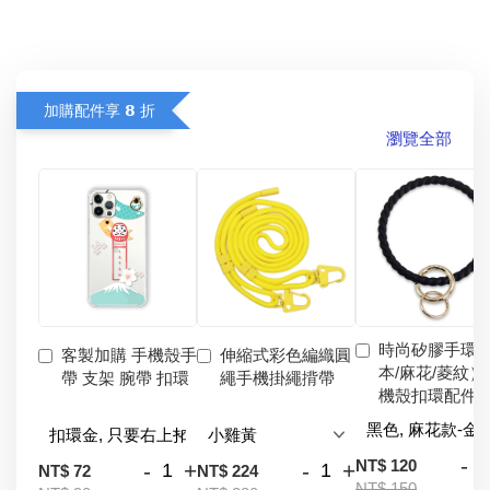
加購配件享 𝟴 折
瀏覽全部
時尚矽膠手環
客製加購 手機殼手
伸縮式彩色編織圓
本/麻花/菱紋）
帶 支架 腕帶 扣環
繩手機掛繩揹帶
機殼扣環配件
-
NT$ 120
-
+
-
+
NT$ 72
NT$ 224
NT$ 150