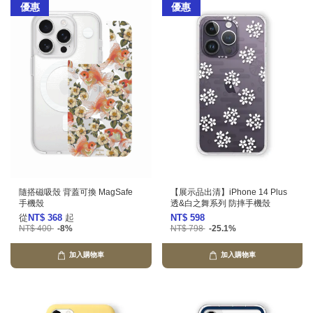
優惠
優惠
隨搭磁吸殼 背蓋可換 MagSafe
【展示品出清】iPhone 14 Plus
手機殼
透&白之舞系列 防摔手機殼
從
NT$ 368
起
NT$ 598
NT$ 400
-8%
NT$ 798
-25.1%
加入購物車
加入購物車