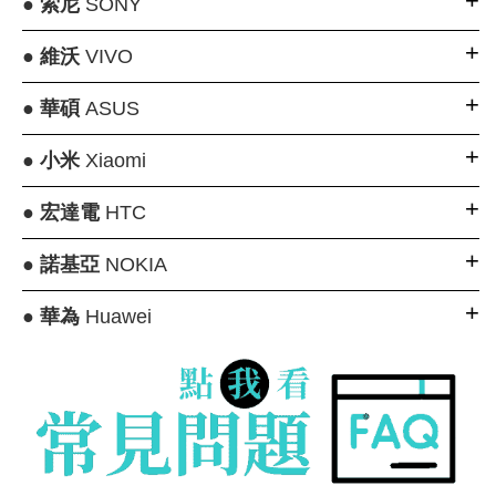
●
索尼
SONY
●
維沃
VIVO
●
華碩
ASUS
●
小米
Xiaomi
●
宏達電
HTC
●
諾基亞
NOKIA
●
華為
Huawei