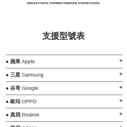
大眼睛透氣網眼透
大眼睛透氣網
大眼睛透氣網眼透
視化妝包
視手提沙灘包
視束口斜背包
支援型號表
-
NT$ 219
-
+
-
+
NT$ 129
NT$ 159
NT$ 249
NT$ 159
NT$ 189
●
蘋果
Apple
加入購物車
●
三星
Samsung
●
谷哥
Google
瀏覽更多
●
歐珀
OPPO
●
真我
Realme