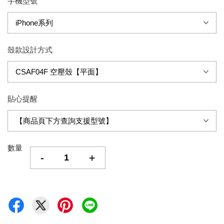
手機型號
殼款設計方式
貼心提醒
數量
-
+