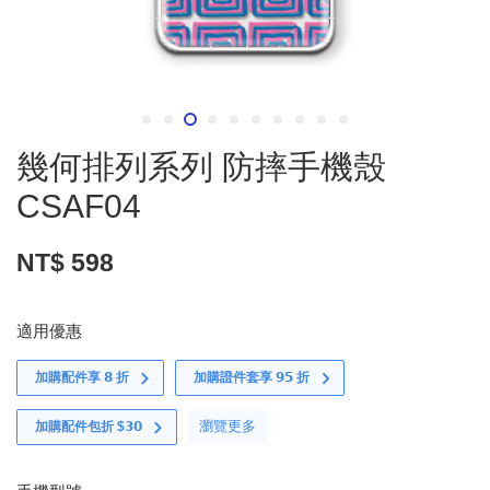
幾何排列系列 防摔手機殼
CSAF04
NT$ 598
適用優惠
加購配件享 𝟴 折
加購證件套享 𝟵𝟱 折
瀏覽更多
加購配件包折 $𝟯𝟬