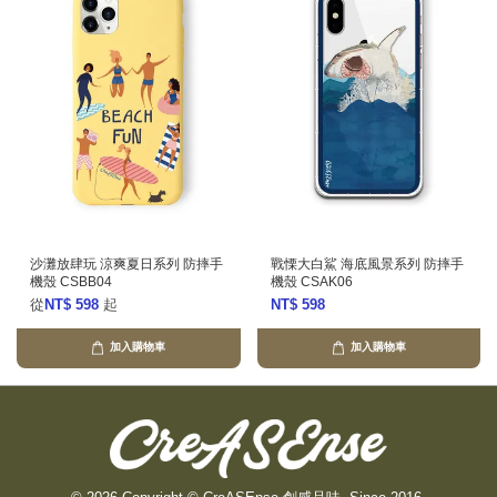
沙灘放肆玩 涼爽夏日系列 防摔手
戰慄大白鯊 海底風景系列 防摔手
機殼 CSBB04
機殼 CSAK06
從
NT$ 598
起
NT$ 598
加入購物車
加入購物車