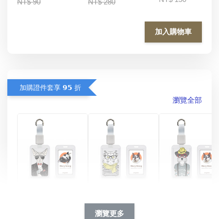
NT$ 90
NT$ 280
加入購物車
加購證件套享 𝟵𝟱 折
瀏覽全部
酷帥狗雪納瑞 
燕尾服無毛貓 動物
眼鏡圍巾貓貓 動物
擬人系列 滑蓋
擬人化系列 滑蓋式
擬人系列 滑蓋式證
瀏覽更多
件套(附伸縮卡
證件套(附伸縮卡
件套(附伸縮卡扣)