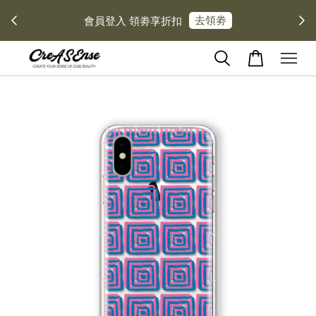
去領劵
會員登入 領劵享折扣