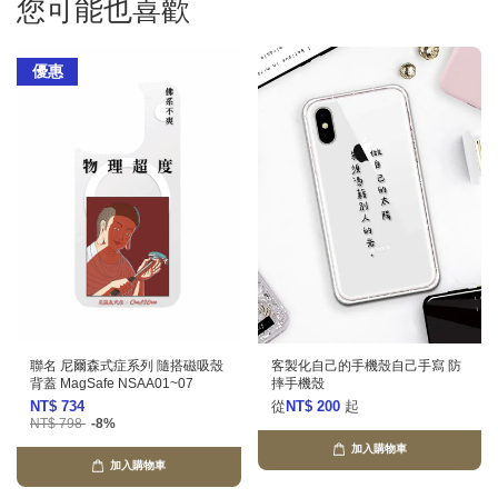
您可能也喜歡
優惠
聯名 尼爾森式症系列 隨搭磁吸殼
客製化自己的手機殼自己手寫 防
背蓋 MagSafe NSAA01~07
摔手機殼
NT$ 734
從
NT$ 200
起
NT$ 798
-8%
加入購物車
加入購物車