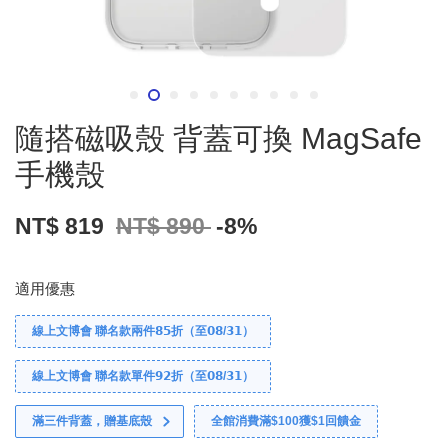
隨搭磁吸殼 背蓋可換 MagSafe
手機殼
NT$ 819
NT$ 890
-8%
適用優惠
線上文博會 聯名款兩件𝟴𝟱折（至𝟬𝟴/𝟯𝟭）
線上文博會 聯名款單件𝟵𝟮折（至𝟬𝟴/𝟯𝟭）
滿三件背蓋，贈基底殼
全館消費滿$100獲$1回饋金