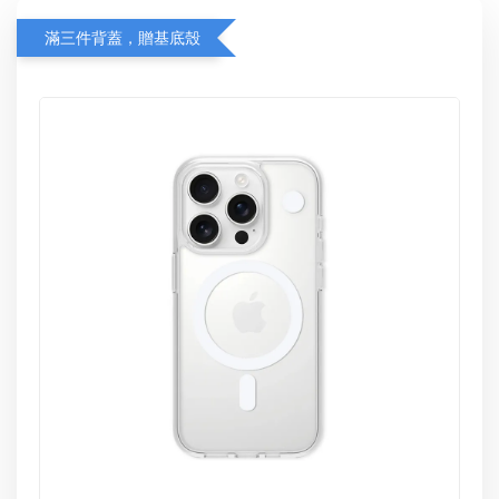
滿三件背蓋，贈基底殼