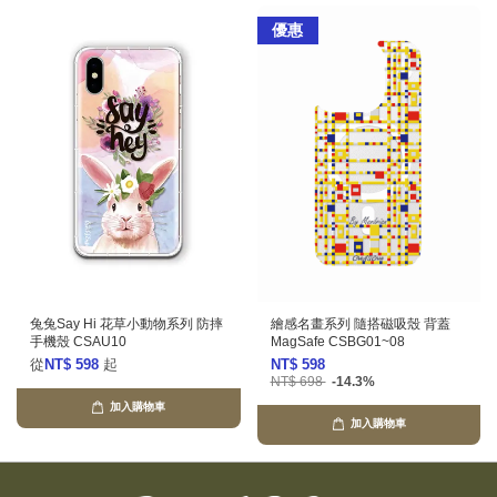
優惠
兔兔Say Hi 花草小動物系列 防摔
繪感名畫系列 隨搭磁吸殼 背蓋
手機殼 CSAU10
MagSafe CSBG01~08
從
NT$ 598
起
NT$ 598
NT$ 698
-14.3%
加入購物車
加入購物車