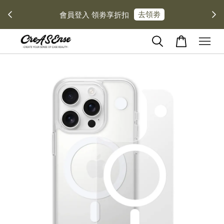
去領劵
會員登入 領劵享折扣