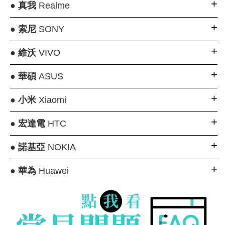
●
真我
Realme
●
索尼
SONY
●
維沃
VIVO
●
華碩
ASUS
●
小米
Xiaomi
●
宏達電
HTC
●
諾基亞
NOKIA
●
華為
Huawei