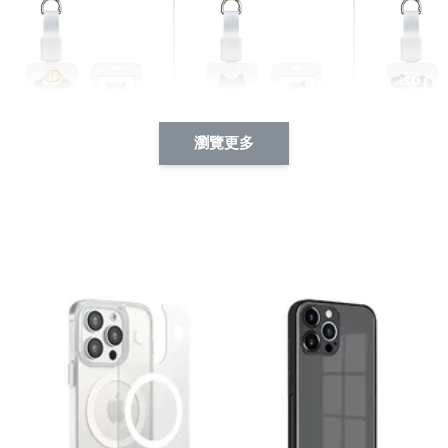
瀏覽更多
酷帥狗雪納瑞 動物擬人
西裝筆挺大野狼 動物擬
燕尾服大麥
系列 滑蓋式證件套(附伸
人化系列 滑蓋式證件套
化系列 滑
縮卡扣) CSAA14
(附伸縮卡扣) CSAA26
伸縮卡扣) 
-
+
-
+
NT$ 214
NT$ 214
NT$ 214
NT$ 225
NT$ 225
NT$ 225
加入