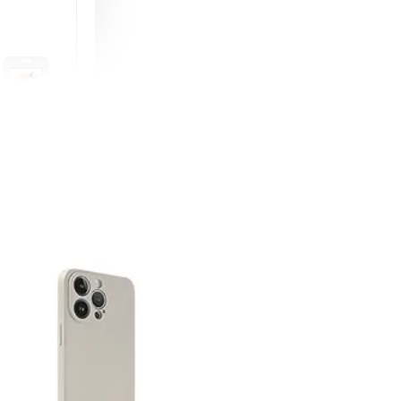
町 動物擬人
蓋式證件套(附
CSAA16
-
+
購物車