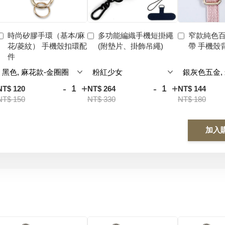
時尚矽膠手環（基本/麻
多功能編織手機短掛繩
窄款純色
花/菱紋） 手機殼扣環配
(附墊片、掛飾吊繩)
帶 手機殼
件
-
+
-
+
NT$ 120
NT$ 264
NT$ 144
NT$ 150
NT$ 330
NT$ 180
加入