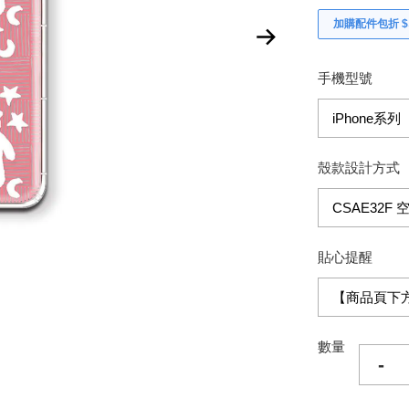
加購配件包折 $𝟯
手機型號
殼款設計方式
貼心提醒
數量
-