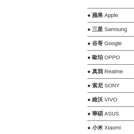
●
蘋果
Apple
●
三星
Samsung
●
谷哥
Google
●
歐珀
OPPO
●
真我
Realme
●
索尼
SONY
●
維沃
VIVO
●
華碩
ASUS
●
小米
Xiaomi