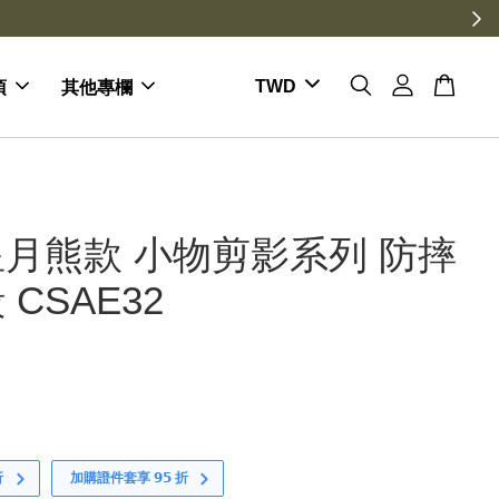
項
其他專欄
月熊款 小物剪影系列 防摔
CSAE32
折
加購證件套享 𝟵𝟱 折