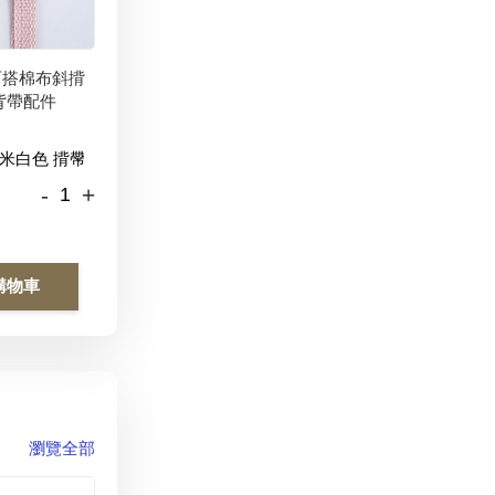
百搭棉布斜揹
背帶配件
-
+
購物車
瀏覽全部