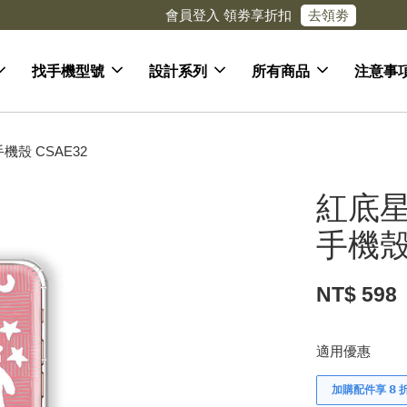
去領劵
會員登入 領劵享折扣
找手機型號
設計系列
所有商品
注意事
殼 CSAE32
紅底星
手機殼 
NT$ 598
適用優惠
加購配件享 𝟴 