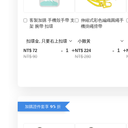
客製加購 手機殼手帶 支
伸縮式彩色編織圓繩手
架 腕帶 扣環
機掛繩揹帶
-
+
-
+
NT$ 72
NT$ 224
NT$ 90
NT$ 280
加購證件套享 𝟵𝟱 折