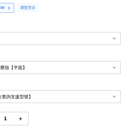
瀏覽更多
𝟬
+