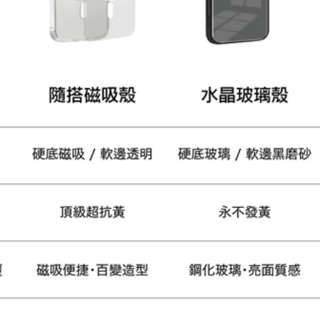
大眼睛透氣網眼透視手
提沙灘包
-
+
NT$ 219
NT$ 249