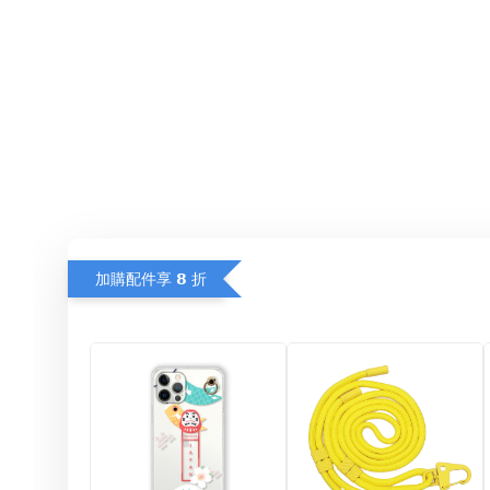
加購配件享 𝟴 折