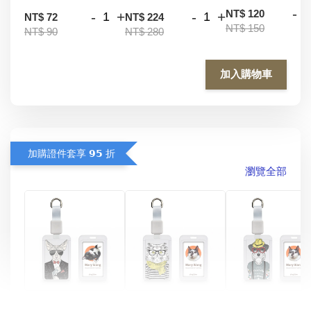
-
NT$ 120
-
+
-
+
NT$ 72
NT$ 224
NT$ 150
NT$ 90
NT$ 280
加入購物車
加購證件套享 𝟵𝟱 折
瀏覽全部
酷帥狗雪納瑞 
燕尾服無毛貓 動物
眼鏡圍巾貓貓 動物