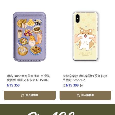
聯名 Rose療癒美食插畫 台灣美
捏捏廢柴款 聯名柴語錄系列 防摔
食圖鑑 磁吸皮革卡套 ROAD07
手機殼 SMAA02
NT$ 350
從
NT$ 399
起
加入購物車
加入購物車