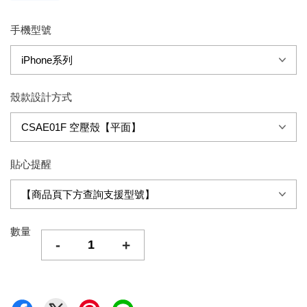
手機型號
殼款設計方式
貼心提醒
數量
-
+