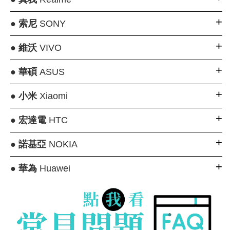
●
索尼
SONY
●
維沃
VIVO
●
華碩
ASUS
●
小米
Xiaomi
●
宏達電
HTC
●
諾基亞
NOKIA
●
華為
Huawei