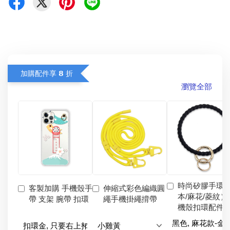
加購配件享 𝟴 折
瀏覽全部
時尚矽膠手環
客製加購 手機殼手
伸縮式彩色編織圓
本/麻花/菱紋）
帶 支架 腕帶 扣環
繩手機掛繩揹帶
機殼扣環配件