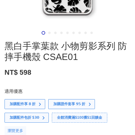
黑白手掌葉款 小物剪影系列 防
摔手機殼 CSAE01
NT$ 598
適用優惠
加購配件享 𝟴 折
加購證件套享 𝟵𝟱 折
加購配件包折 $𝟯𝟬
全館消費滿$100獲$1回饋金
瀏覽更多