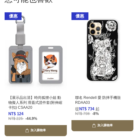
優惠
優惠
【展示品出清】時尚狐狸小姐 動
聯名 Rendell 愛 防摔手機殼
物擬人系列 滑蓋式證件套(附伸縮
RDAA03
卡扣) CSAA20
從
NT$ 734
起
NT$ 124
NT$ 798
-8%
NT$ 225
-44.9%
加入購物車
加入購物車