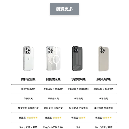
擬人系列 滑蓋
擬人化系列 滑蓋式
擬人系列 滑蓋式證
瀏覽更多
件套(附伸縮卡
證件套(附伸縮卡
件套(附伸縮卡扣)
CSAA14
扣) CSAA07
CSAA05
-
NT$ 214
-
+
-
+
NT$ 214
NT$ 214
NT$ 225
NT$ 225
NT$ 225
加入購物車
加購配件包折 $𝟯𝟬
瀏覽全部