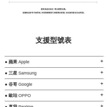
大眼睛透氣網眼透
大眼睛透氣網
大眼睛透氣網眼透
視化妝包
視手提沙灘包
視束口斜背包
支援型號表
-
NT$ 219
-
+
-
+
NT$ 129
NT$ 159
NT$ 249
NT$ 159
NT$ 189
●
蘋果
Apple
加入購物車
●
三星
Samsung
●
谷哥
Google
瀏覽更多
●
歐珀
OPPO
●
真我
Realme