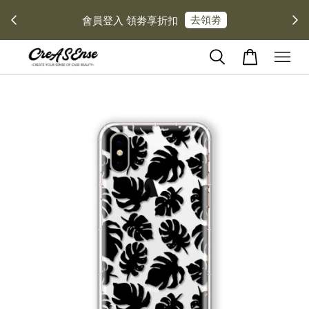
去領劵
會員登入 領劵享折扣