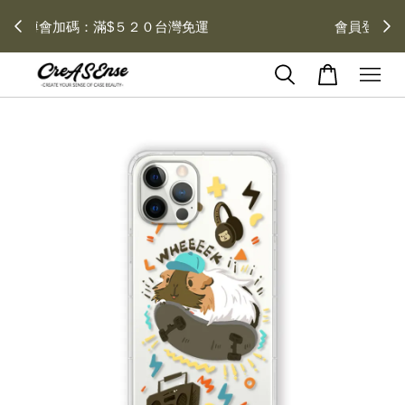
\\官網限定// 每消費 $１００ 可獲得 $１ 回饋金 每月１
２號加碼１０倍送