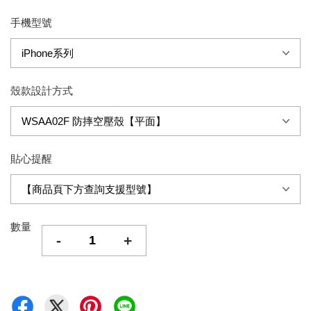
手機型號
殼款設計方式
貼心提醒
數量
-
+