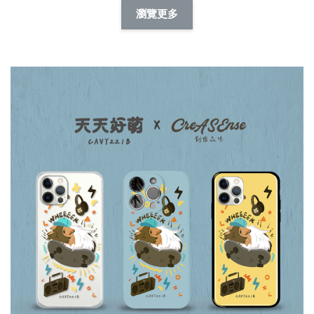
擬人系列 滑蓋
擬人化系列 滑蓋式
擬人系列 滑蓋式證
瀏覽更多
件套(附伸縮卡
證件套(附伸縮卡
件套(附伸縮卡扣)
CSAA14
扣) CSAA07
CSAA05
-
NT$ 214
-
+
-
+
NT$ 214
NT$ 214
NT$ 225
NT$ 225
NT$ 225
加入購物車
瀏覽更多