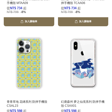
手機殼 MTAA09
摔手機殼 TCAA06
從
NT$ 734
起
從
NT$ 734
起
NT$ 798
-8%
NT$ 798
-8%
加入購物車
加入購物車
青青草地 花磚系列 防摔手機殼
幻鹿森州 夢之仙境系列 防摔手機
CSAL23
殼 CSAX01
從
NT$ 598
起
從
NT$ 598
起