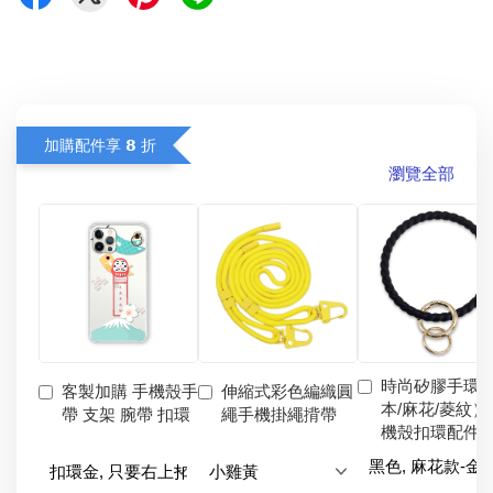
加購配件享 𝟴 折
瀏覽全部
時尚矽膠手環
客製加購 手機殼手
伸縮式彩色編織圓
本/麻花/菱紋）
帶 支架 腕帶 扣環
繩手機掛繩揹帶
機殼扣環配件