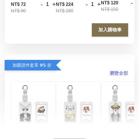
-
NT$ 120
-
+
-
+
NT$ 72
NT$ 224
NT$ 150
NT$ 90
NT$ 280
加入購物車
加購證件套享 𝟵𝟱 折
瀏覽全部
酷帥狗雪納瑞 
燕尾服無毛貓 動物
眼鏡圍巾貓貓 動物