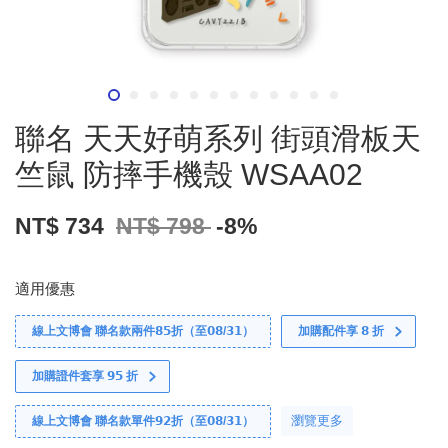
聯名 天天好萌系列 街頭滑板天
竺鼠 防摔手機殼 WSAA02
NT$ 734
NT$ 798
-8%
適用優惠
線上文博會 聯名款兩件𝟴𝟱折（至𝟬𝟴/𝟯𝟭）
加購配件享 𝟴 折
加購證件套享 𝟵𝟱 折
瀏覽更多
線上文博會 聯名款單件𝟵𝟮折（至𝟬𝟴/𝟯𝟭）