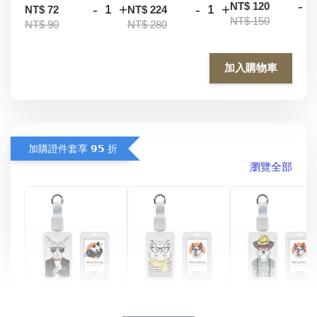
-
NT$ 120
-
+
-
+
NT$ 72
NT$ 224
NT$ 150
NT$ 90
NT$ 280
加入購物車
加購證件套享 𝟵𝟱 折
瀏覽全部
酷帥狗雪納瑞 
燕尾服無毛貓 動物
眼鏡圍巾貓貓 動物