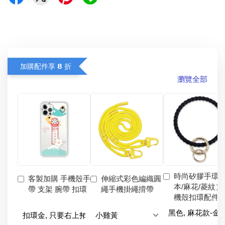
加購配件享 𝟴 折
瀏覽全部
時尚矽膠手環
客製加購 手機殼手
伸縮式彩色編織圓
本/麻花/菱紋）
帶 支架 腕帶 扣環
繩手機掛繩揹帶
機殼扣環配件