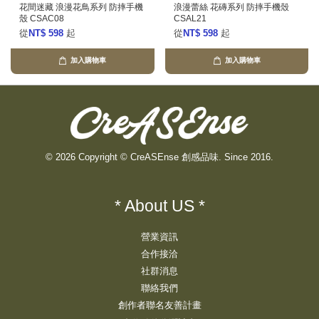
花間迷藏 浪漫花鳥系列 防摔手機
浪漫蕾絲 花磚系列 防摔手機殼
殼 CSAC08
CSAL21
從
NT$ 598
起
從
NT$ 598
起
加入購物車
加入購物車
© 2026 Copyright © CreASEnse 創感品味. Since 2016.
* About US *
營業資訊
合作接洽
社群消息
聯絡我們
創作者聯名友善計畫