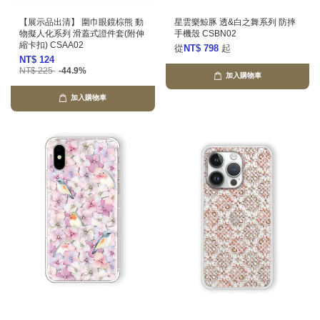
【展示品出清】 圍巾眼鏡棕熊 動
星雲樂鯨豚 透&白之舞系列 防摔
物擬人化系列 滑蓋式證件套(附伸
手機殼 CSBN02
縮卡扣) CSAA02
從
NT$ 798
起
NT$ 124
NT$ 225
-44.9%
加入購物車
加入購物車