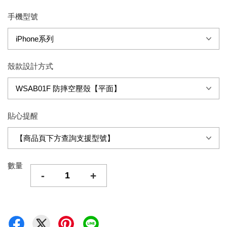
手機型號
殼款設計方式
貼心提醒
數量
-
+