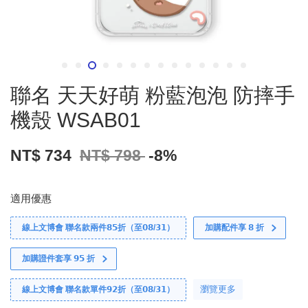
聯名 天天好萌 粉藍泡泡 防摔手
機殼 WSAB01
NT$ 734
NT$ 798
-8%
適用優惠
線上文博會 聯名款兩件𝟴𝟱折（至𝟬𝟴/𝟯𝟭）
加購配件享 𝟴 折
加購證件套享 𝟵𝟱 折
瀏覽更多
線上文博會 聯名款單件𝟵𝟮折（至𝟬𝟴/𝟯𝟭）