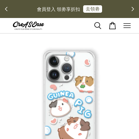
去領劵
會員登入 領劵享折扣