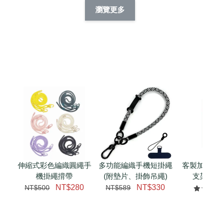
擬人系列 滑蓋
擬人化系列 滑蓋式
擬人系列 滑蓋式證
瀏覽更多
件套(附伸縮卡
證件套(附伸縮卡
件套(附伸縮卡扣)
CSAA14
扣) CSAA07
CSAA05
-
NT$ 214
-
+
-
+
NT$ 214
NT$ 214
NT$ 225
NT$ 225
NT$ 225
加入購物車
瀏覽更多
伸縮式彩色編織圓繩手
多功能編織手機短掛繩
客製加購 
機掛繩揹帶
(附墊片、掛飾吊繩)
支架 腕
NT$280
NT$330
NT$500
NT$589
NT$