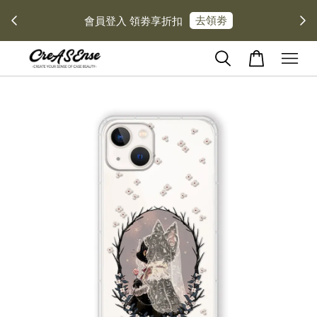
去領劵
會員登入 領劵享折扣