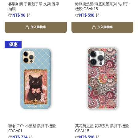
客製加購 手機殼手帶 支架 腕帶
鯨豚樂悠游 海底風景系列 防摔手
扣環
機殼 CSAK15
從
NT$ 90
起
從
NT$ 598
起
加入購物車
加入購物車
優惠
聯名 CYY 小黑貓 防摔手機殼
萬花筒之星 花磚系列 防摔手機殼
CYAA01
CSAL15
從
NT$ 734
起
從
NT$ 598
起