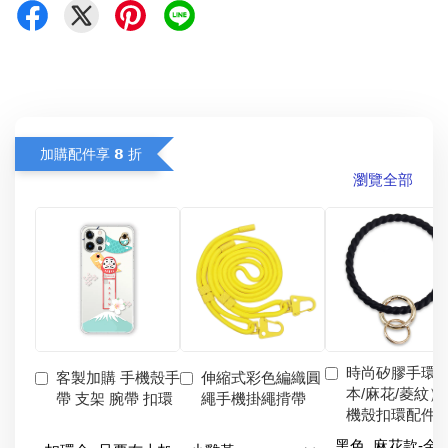
加購配件享 𝟴 折
瀏覽全部
時尚矽膠手環
客製加購 手機殼手
伸縮式彩色編織圓
本/麻花/菱紋）
帶 支架 腕帶 扣環
繩手機掛繩揹帶
機殼扣環配件