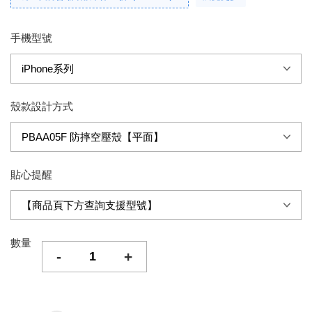
手機型號
殼款設計方式
貼心提醒
數量
-
+