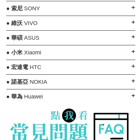
●
索尼
SONY
●
維沃
VIVO
●
華碩
ASUS
●
小米
Xiaomi
●
宏達電
HTC
●
諾基亞
NOKIA
●
華為
Huawei