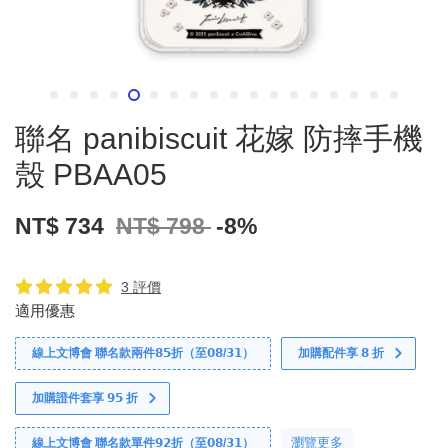
聯名 panibiscuit 花嫁 防摔手機
殼 PBAA05
NT$ 734
NT$ 798
-8%
3 評價
適用優惠
線上文博會 聯名款兩件𝟴𝟱折（至𝟬𝟴/𝟯𝟭）
加購配件享 𝟴 折
加購證件套享 𝟵𝟱 折
瀏覽更多
線上文博會 聯名款單件𝟵𝟮折（至𝟬𝟴/𝟯𝟭）