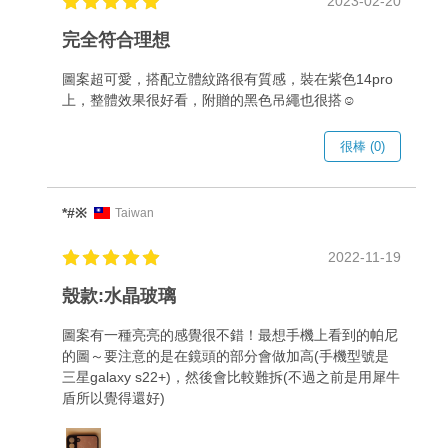
2023-02-20
完全符合理想
圖案超可愛，搭配立體紋路很有質感，裝在紫色14pro
上，整體效果很好看，附贈的黑色吊繩也很搭☺️
很棒 (0)
*#※
Taiwan
2022-11-19
殼款:水晶玻璃
圖案有一種亮亮的感覺很不錯！最想手機上看到的帕尼
的圖～要注意的是在鏡頭的部分會做加高(手機型號是
三星galaxy s22+)，然後會比較難拆(不過之前是用犀牛
盾所以覺得還好)