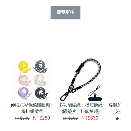
酷帥狗雪納瑞 
燕尾服無毛貓 動物
眼鏡圍巾貓貓 動物
擬人系列 滑蓋
擬人化系列 滑蓋式
擬人系列 滑蓋式證
瀏覽更多
件套(附伸縮卡
證件套(附伸縮卡
件套(附伸縮卡扣)
CSAA14
扣) CSAA07
CSAA05
-
NT$ 214
-
+
-
+
NT$ 214
NT$ 214
NT$ 225
NT$ 225
NT$ 225
加入購物車
瀏覽更多
伸縮式彩色編織圓繩手
多功能編織手機短掛繩
客製加購 
機掛繩揹帶
(附墊片、掛飾吊繩)
支架 腕
NT$280
NT$330
NT$500
NT$589
NT$