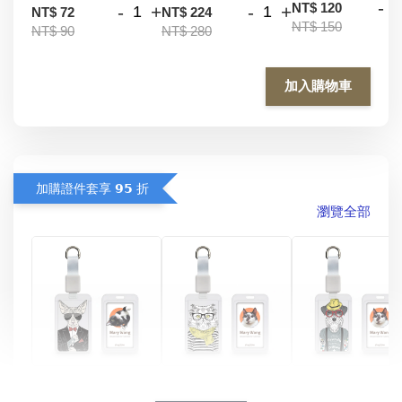
-
NT$ 120
-
+
-
+
NT$ 72
NT$ 224
NT$ 150
NT$ 90
NT$ 280
加入購物車
加購證件套享 𝟵𝟱 折
瀏覽全部
酷帥狗雪納瑞 
燕尾服無毛貓 動物
眼鏡圍巾貓貓 動物