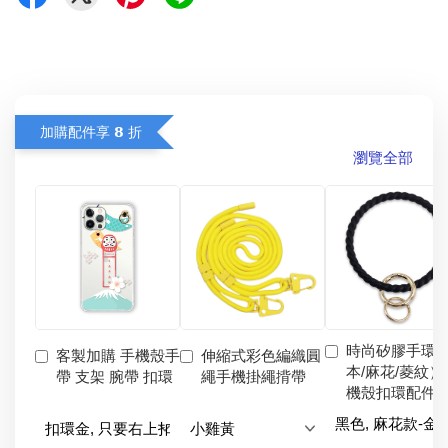
加購配件享 𝟴 折
瀏覽全部
時尚矽膠手環
客製加購 手機殼手
伸縮式彩色編織圓
本/麻花/菱紋）
帶 支架 腕帶 扣環
繩手機掛繩揹帶
機殼扣環配件