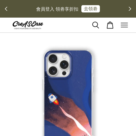
去領劵
會員登入 領劵享折扣