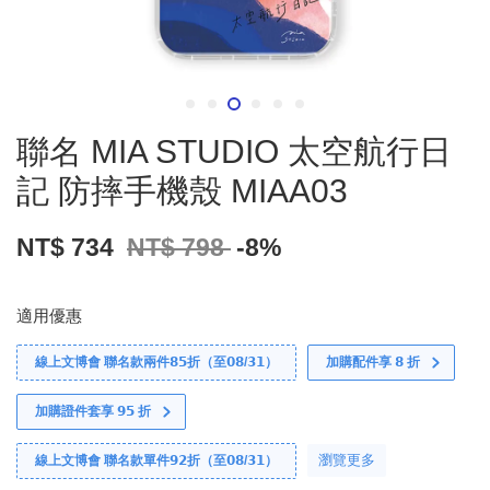
聯名 MIA STUDIO 太空航行日
記 防摔手機殼 MIAA03
NT$ 734
NT$ 798
-8%
適用優惠
線上文博會 聯名款兩件𝟴𝟱折（至𝟬𝟴/𝟯𝟭）
加購配件享 𝟴 折
加購證件套享 𝟵𝟱 折
瀏覽更多
線上文博會 聯名款單件𝟵𝟮折（至𝟬𝟴/𝟯𝟭）