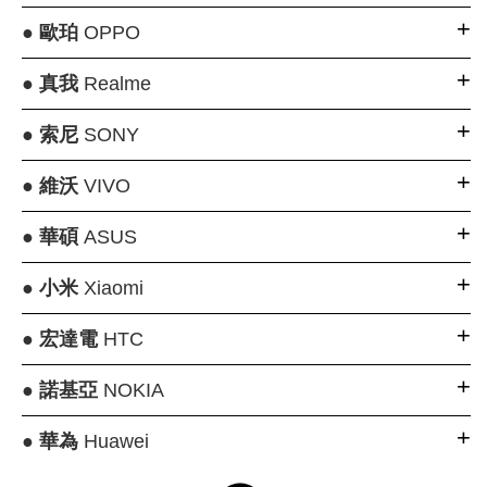
●
歐珀
OPPO
●
真我
Realme
●
索尼
SONY
●
維沃
VIVO
●
華碩
ASUS
●
小米
Xiaomi
●
宏達電
HTC
●
諾基亞
NOKIA
●
華為
Huawei