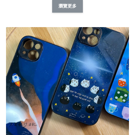
擬人系列 滑蓋
擬人化系列 滑蓋式
擬人系列 滑蓋式證
瀏覽更多
件套(附伸縮卡
證件套(附伸縮卡
件套(附伸縮卡扣)
CSAA14
扣) CSAA07
CSAA05
-
NT$ 214
-
+
-
+
NT$ 214
NT$ 214
NT$ 225
NT$ 225
NT$ 225
加入購物車
瀏覽更多