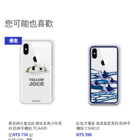
您可能也喜歡
優惠
喬克神出鬼沒款 聯名直角少年系
魟魚大遷徙 海底風景系列 防摔手
列 防摔手機殼 TCAA05
機殼 CSAK13
從
NT$ 734
起
NT$ 598
NT$ 798
-8%