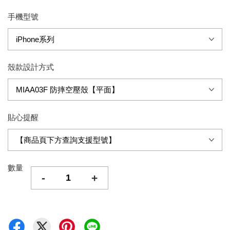
手機型號
殼款設計方式
貼心提醒
數量
-
+