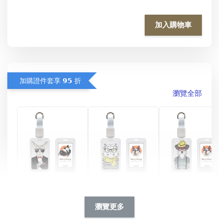
加入購物車
加購證件套享 𝟵𝟱 折
瀏覽全部
酷帥狗雪納瑞 
燕尾服無毛貓 動物
眼鏡圍巾貓貓 動物
擬人系列 滑蓋
擬人化系列 滑蓋式
擬人系列 滑蓋式證
瀏覽更多
件套(附伸縮卡
證件套(附伸縮卡
件套(附伸縮卡扣)
CSAA14