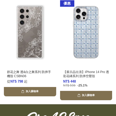
優惠
群花之舞 透&白之舞系列 防摔手
【展示品出清】iPhone 14 Pro 透
機殼 CSBN06
彩花磚系列 防摔空壓殼
從
NT$ 798
起
NT$ 448
NT$ 598
-25.1%
加入購物車
加入購物車