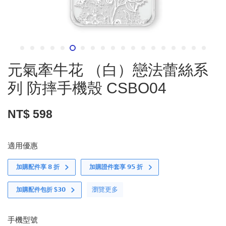
元氣牽牛花 （白）戀法蕾絲系
列 防摔手機殼 CSBO04
NT$ 598
適用優惠
加購配件享 𝟴 折
加購證件套享 𝟵𝟱 折
瀏覽更多
加購配件包折 $𝟯𝟬
手機型號