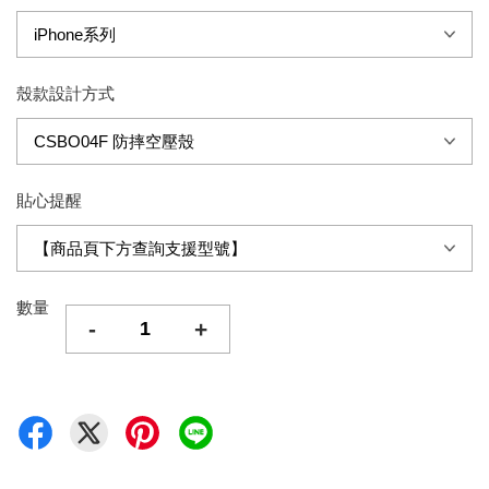
殼款設計方式
貼心提醒
數量
-
+