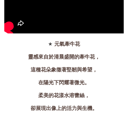
大眼睛透氣網眼透
大眼睛透氣網
大眼睛透氣網眼透
視化妝包
視手提沙灘包
視束口斜背包
-
NT$ 219
-
+
-
+
NT$ 129
NT$ 159
NT$ 249
NT$ 159
NT$ 189
★
元氣牽牛花
靈感來自於清晨盛開的牽牛花，
加入購物車
這種花朵象徵著堅韌與希望，
在陽光下閃耀著微光。
瀏覽更多
柔美的花漾水溶蕾絲，
卻展現出像上的活力與生機。