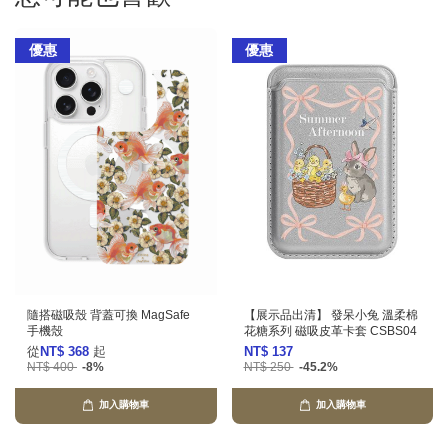
優惠
優惠
隨搭磁吸殼 背蓋可換 MagSafe
【展示品出清】 發呆小兔 溫柔棉
手機殼
花糖系列 磁吸皮革卡套 CSBS04
從
NT$ 368
起
NT$ 137
NT$ 400
-8%
NT$ 250
-45.2%
加入購物車
加入購物車