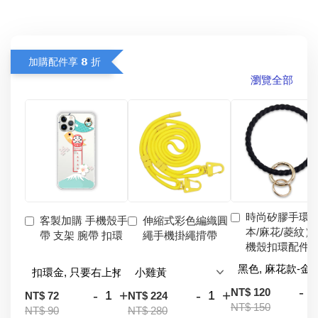
加購配件享 𝟴 折
瀏覽全部
時尚矽膠手環
客製加購 手機殼手
伸縮式彩色編織圓
本/麻花/菱紋）
帶 支架 腕帶 扣環
繩手機掛繩揹帶
機殼扣環配件
-
NT$ 120
-
+
-
+
NT$ 72
NT$ 224
NT$ 150
NT$ 90
NT$ 280