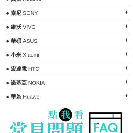
●
索尼
SONY
●
維沃
VIVO
●
華碩
ASUS
●
小米
Xiaomi
●
宏達電
HTC
●
諾基亞
NOKIA
●
華為
Huawei