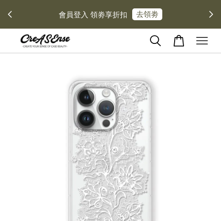
去領劵
會員登入 領劵享折扣