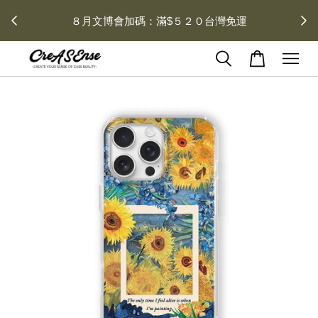
去領劵
會員登入 領劵享折扣