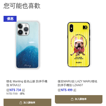
您可能也喜歡
優惠
聯名 Manting 藍色山脈 防摔手機
微笑MARU款 LAZY MARU聯名
殼 MTAA12
防摔手機殼 LZAA07
從
NT$ 734
起
從
NT$ 499
起
NT$ 798
-8%
加入購物車
加入購物車