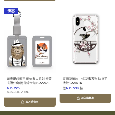
優惠
刺青眼鏡獅王 動物擬人系列 滑蓋
窗圓花鵲款 中式花窗系列 防摔手
式證件套(附伸縮卡扣) CSAA23
機殼 CSAN16
NT$ 225
從
NT$ 598
起
NT$ 250
-10%
加入購物車
加入購物車