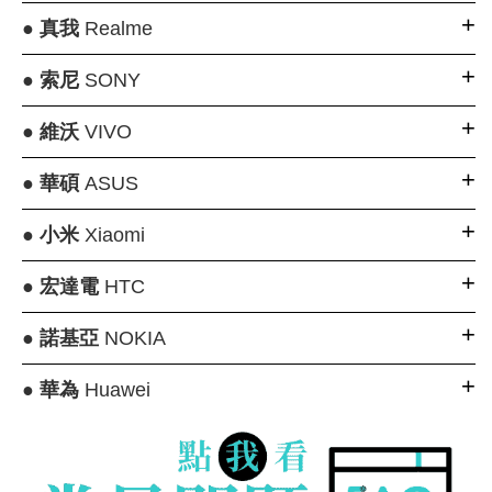
●
真我
Realme
●
索尼
SONY
●
維沃
VIVO
●
華碩
ASUS
●
小米
Xiaomi
●
宏達電
HTC
●
諾基亞
NOKIA
●
華為
Huawei