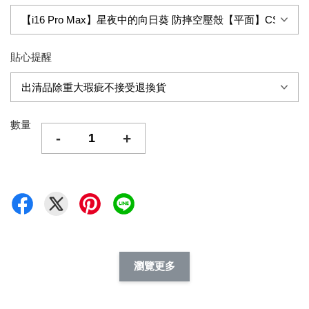
貼心提醒
數量
-
+
瀏覽更多