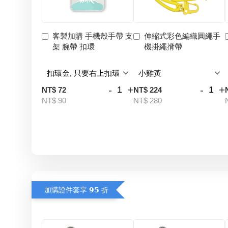
客製加購 手機殼手帶 支
伸縮式彩色編織圓繩手
架 腕帶 扣環
機掛繩揹帶
-
+
-
+
NT$ 72
NT$ 224
NT$ 90
NT$ 280
加購證件套享 𝟵𝟱 折