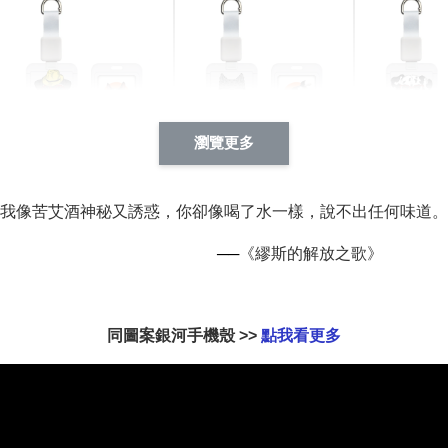
瀏覽更多
酷帥狗雪納瑞 動物擬人
西裝筆挺大野狼 動物擬
燕尾服大麥
系列 滑蓋式證件套(附伸
人化系列 滑蓋式證件套
化系列 滑
我像苦艾酒神秘又誘惑，你卻像喝了水一樣，說不出任何味道。
縮卡扣) CSAA14
(附伸縮卡扣) CSAA26
伸縮卡扣) 
──
《繆斯的解放之歌》
-
+
-
+
NT$ 214
NT$ 214
NT$ 214
NT$ 225
NT$ 225
NT$ 225
同圖案銀河手機殼 >>
點我看更多
加入