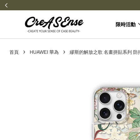
限時活動
›
›
首頁
HUAWEI 華為
繆斯的解放之歌 名畫拼貼系列 防摔