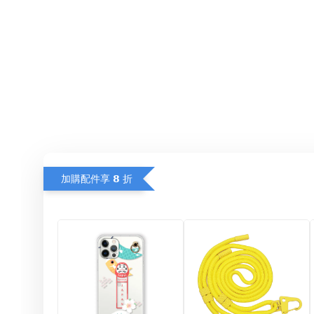
加購配件享 𝟴 折