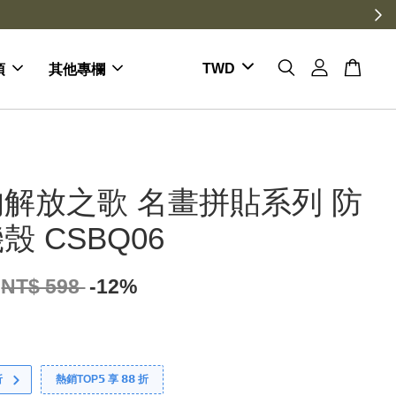
項
其他專欄
解放之歌 名畫拼貼系列 防
殼 CSBQ06
NT$ 598
-12%
折
熱銷TOP𝟱 享 𝟴𝟴 折