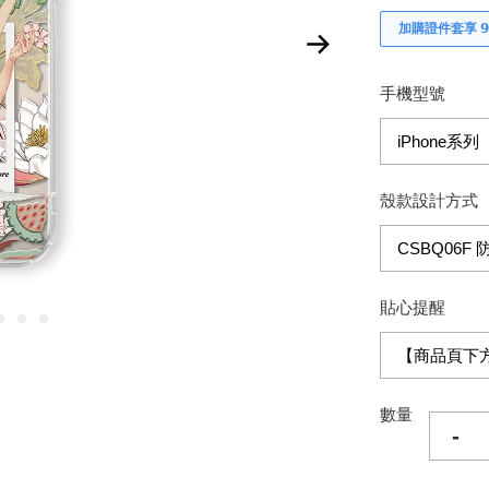
加購證件套享 𝟵
手機型號
殼款設計方式
貼心提醒
數量
-