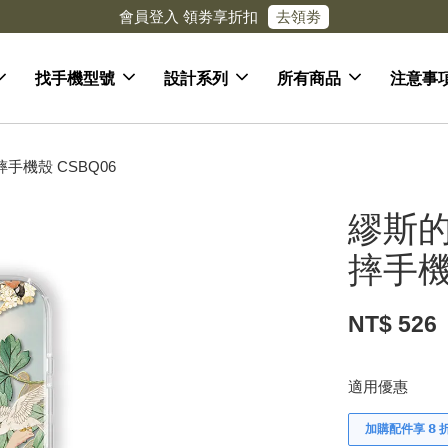
去領劵
會員登入 領劵享折扣
找手機型號
設計系列
所有商品
注意事
手機殼 CSBQ06
繆斯的
摔手機
NT$ 526
適用優惠
加購配件享 𝟴 