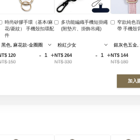
時尚矽膠手環（基本/麻
多功能編織手機短掛繩
窄款純色
花/菱紋） 手機殼扣環配
(附墊片、掛飾吊繩)
帶 手機殼
件
-
+
-
+
NT$ 120
NT$ 264
NT$ 144
NT$ 150
NT$ 330
NT$ 180
加入