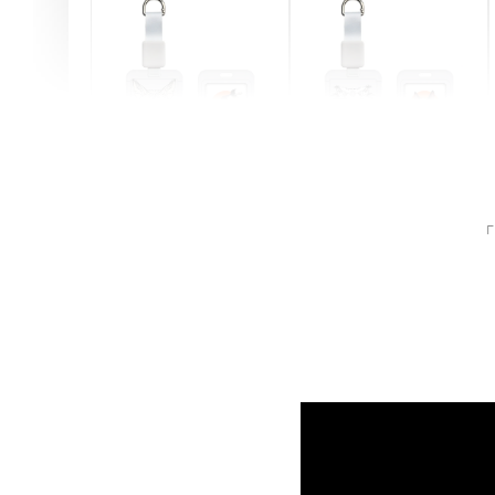
燕尾服無毛貓 動物擬人
眼鏡圍巾貓貓 動物擬人
化系列 滑蓋式證件套(附
系列 滑蓋式證件套(附伸
「
伸縮卡扣) CSAA07
縮卡扣) CSAA05
-
+
-
+
NT$ 214
NT$ 214
NT$ 225
NT$ 225