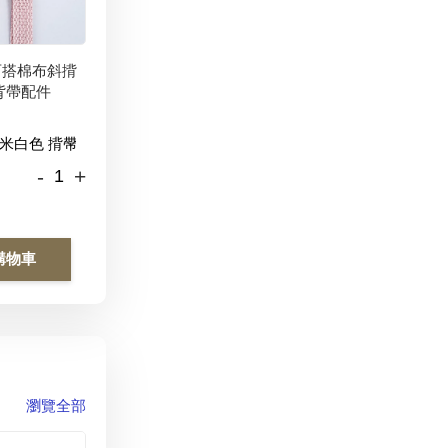
百搭棉布斜揹
背帶配件
-
+
購物車
瀏覽全部