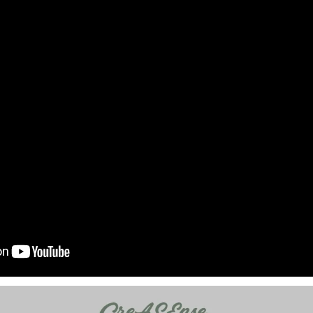
大眼睛透氣網眼透視手
提沙灘包
-
+
NT$ 219
NT$ 249