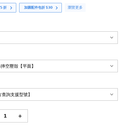
瀏覽更多
 折
加購配件包折 $𝟯𝟬
+