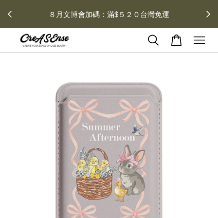
 每月１
８月文博會加碼：滿$５２０台灣免運