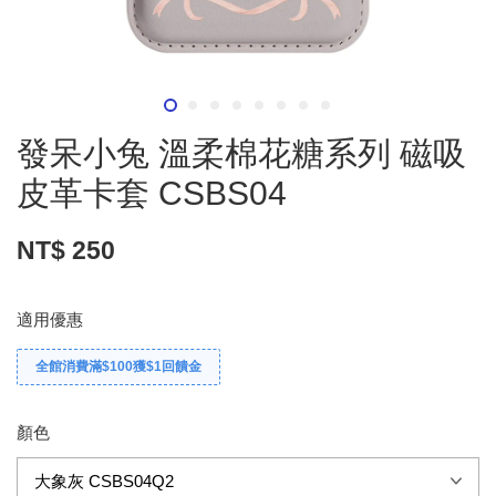
發呆小兔 溫柔棉花糖系列 磁吸
皮革卡套 CSBS04
NT$ 250
適用優惠
全館消費滿$100獲$1回饋金
顏色