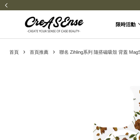
限時活動
›
›
首頁
首頁推薦
聯名 Zihling系列 隨搭磁吸殼 背蓋 MagSa