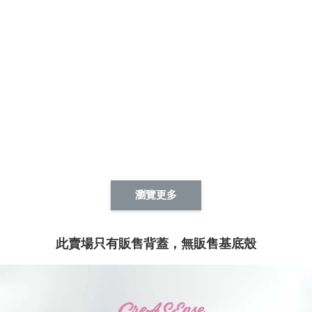
瀏覽更多
此賣場只有販售背蓋，無販售基底殼