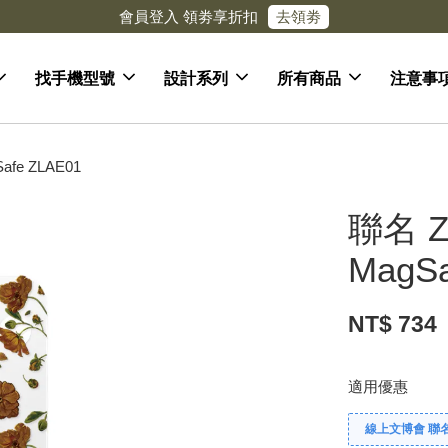
去領劵
會員登入 領劵享折扣
找手機型號
設計系列
所有商品
注意事
fe ZLAE01
聯名 Z
MagSa
NT$ 734
適用優惠
線上文博會 聯名款兩