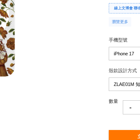
線上文博會 聯名款單
瀏覽更多
手機型號
殼款設計方式
數量
-