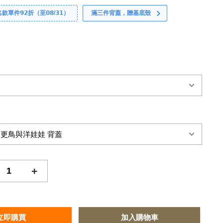
件𝟵𝟮折（至𝟬𝟴/𝟯𝟭）
滿三件背蓋，贈基底殼
+
立即購買
加入購物車