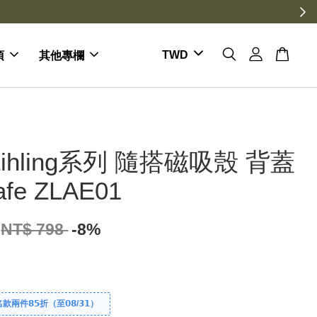
項
其他專欄
ihling系列 隨搭磁吸殼 背蓋
fe ZLAE01
NT$ 798
-8%
件𝟴𝟱折（至𝟬𝟴/𝟯𝟭）