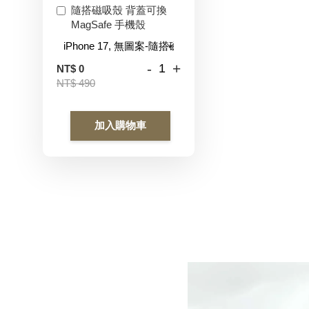
隨搭磁吸殼 背蓋可換
MagSafe 手機殼
-
+
NT$ 0
NT$ 490
加入購物車