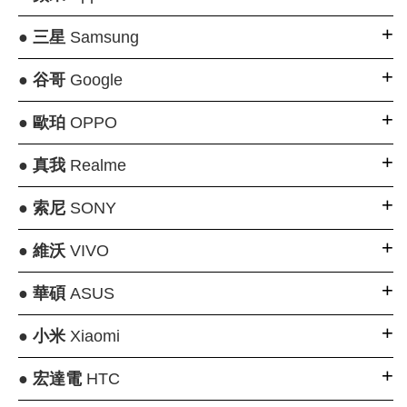
●
三星
Samsung
●
谷哥
Google
●
歐珀
OPPO
●
真我
Realme
●
索尼
SONY
●
維沃
VIVO
●
華碩
ASUS
●
小米
Xiaomi
●
宏達電
HTC