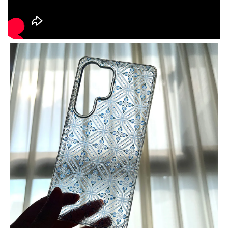
大眼睛透氣網眼透
大眼睛透氣網
大眼睛透氣網眼透
視化妝包
視手提沙灘包
視束口斜背包
-
NT$ 219
-
+
-
+
NT$ 129
NT$ 159
NT$ 249
NT$ 159
NT$ 189
加入購物車
瀏覽更多