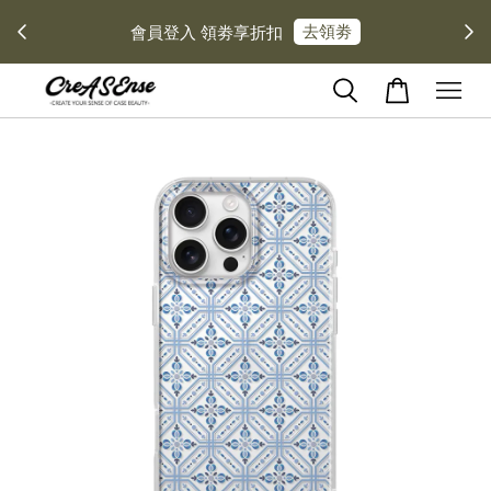
去領劵
會員登入 領劵享折扣