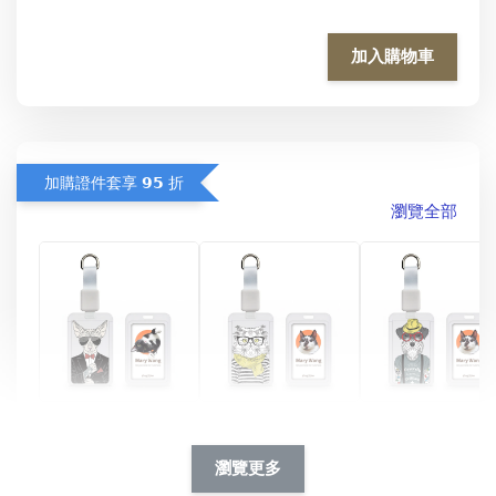
加入購物車
加購證件套享 𝟵𝟱 折
瀏覽全部
酷帥狗雪納瑞 
燕尾服無毛貓 動物
眼鏡圍巾貓貓 動物
擬人系列 滑蓋
擬人化系列 滑蓋式
擬人系列 滑蓋式證
瀏覽更多
件套(附伸縮卡
證件套(附伸縮卡
件套(附伸縮卡扣)
CSAA14