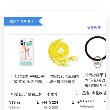
加購配件享 𝟴 折
瀏覽全部
時尚矽膠手環
客製加購 手機殼手
伸縮式彩色編織圓
本/麻花/菱紋）
帶 支架 腕帶 扣環
繩手機掛繩揹帶
機殼扣環配件
-
NT$ 120
-
+
-
+
NT$ 72
NT$ 224
NT$ 150
NT$ 90
NT$ 280