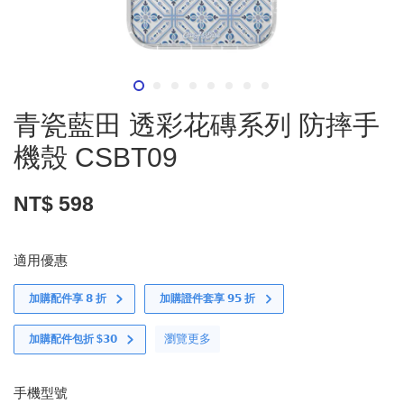
青瓷藍田 透彩花磚系列 防摔手
機殼 CSBT09
NT$ 598
適用優惠
加購配件享 𝟴 折
加購證件套享 𝟵𝟱 折
瀏覽更多
加購配件包折 $𝟯𝟬
手機型號