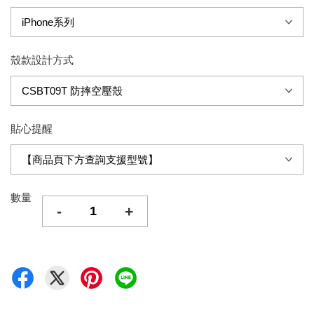
殼款設計方式
貼心提醒
數量
-
+