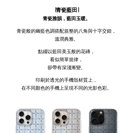
∣青瓷藍田∣
青瓷雅韻，藍田玉暖。
青瓷般的幽藍色調搭配規整的八角與十字交錯，
溫潤典雅。
點綴以藍田美玉般的花磚，
看似簡單規律，
卻帶有深淺漸變。
印刷於透光的手機殼材質上，
在不同顏色的手機上呈現不同的光影色彩。