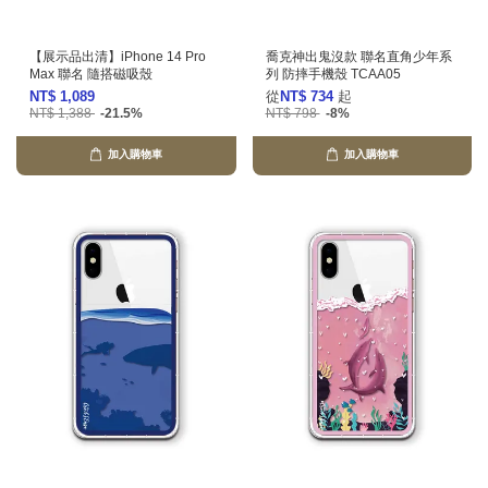
【展示品出清】iPhone 14 Pro
喬克神出鬼沒款 聯名直角少年系
Max 聯名 隨搭磁吸殼
列 防摔手機殼 TCAA05
NT$ 1,089
從
NT$ 734
起
NT$ 1,388
-21.5%
NT$ 798
-8%
加入購物車
加入購物車