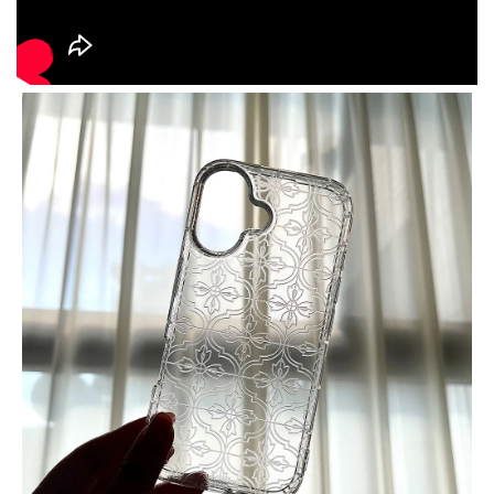
大眼睛透氣網眼透
大眼睛透氣網
大眼睛透氣網眼透
視化妝包
視手提沙灘包
視束口斜背包
-
NT$ 219
-
+
-
+
NT$ 129
NT$ 159
NT$ 249
NT$ 159
NT$ 189
加入購物車
瀏覽更多