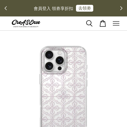
去領劵
會員登入 領劵享折扣