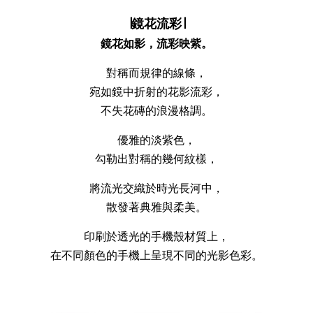
∣鏡花流彩∣
鏡花如影，流彩映紫。
對稱而規律的線條，
宛如鏡中折射的花影流彩，
不失花磚的浪漫格調。
優雅的淡紫色，
勾勒出對稱的幾何紋樣，
將流光交織於時光長河中，
散發著典雅與柔美。
印刷於透光的手機殼材質上，
在不同顏色的手機上呈現不同的光影色彩。