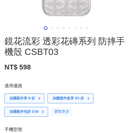
鏡花流彩 透彩花磚系列 防摔手
機殼 CSBT03
NT$ 598
適用優惠
加購配件享 𝟴 折
加購證件套享 𝟵𝟱 折
瀏覽更多
加購配件包折 $𝟯𝟬
手機型號