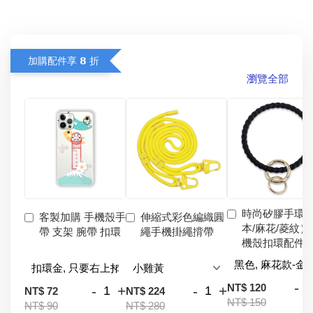
加購配件享 𝟴 折
瀏覽全部
時尚矽膠手環
客製加購 手機殼手
伸縮式彩色編織圓
本/麻花/菱紋）
帶 支架 腕帶 扣環
繩手機掛繩揹帶
機殼扣環配件
-
NT$ 120
-
+
-
+
NT$ 72
NT$ 224
NT$ 150
NT$ 90
NT$ 280