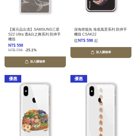
【展示品出清】SAMSUNG三星
深海燈籠魚 海底風景系列 防摔手
S22 Ultra 透&白之舞系列 防摔手
機殼 CSAK22
機殼
從
NT$ 598
起
NT$ 598
NT$ 798
-25.1%
加入購物車
加入購物車
優惠
優惠