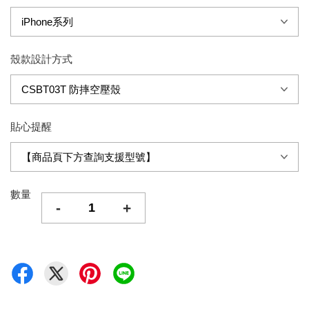
殼款設計方式
貼心提醒
數量
-
+