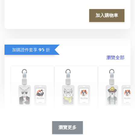
加入購物車
加購證件套享 𝟵𝟱 折
瀏覽全部
酷帥狗雪納瑞 
燕尾服無毛貓 動物
眼鏡圍巾貓貓 動物
擬人系列 滑蓋
擬人化系列 滑蓋式
擬人系列 滑蓋式證
瀏覽更多
件套(附伸縮卡
證件套(附伸縮卡
件套(附伸縮卡扣)
CSAA14