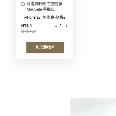
隨搭磁吸殼 背蓋可換
MagSafe 手機殼
-
+
NT$ 0
NT$ 490
加入購物車