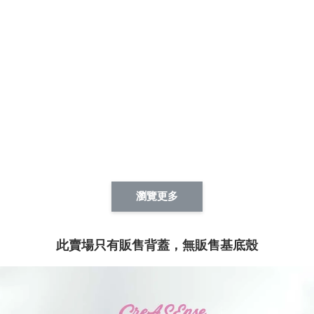
瀏覽更多
此賣場只有販售背蓋，無販售基底殼