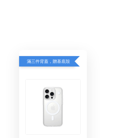
滿三件背蓋，贈基底殼