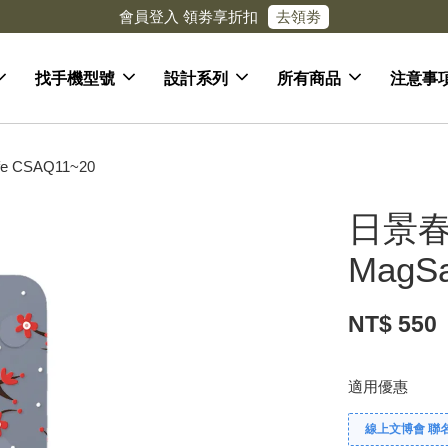
去領劵
會員登入 領劵享折扣
找手機型號
設計系列
所有商品
注意事
CSAQ11~20
日景春
MagS
NT$ 550
適用優惠
線上文博會 聯名款兩