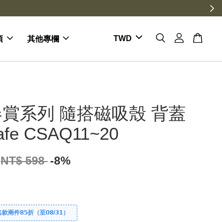
項
其他專欄
賞系列 隨搭磁吸殼 背蓋
afe CSAQ11~20
NT$ 598
-8%
件𝟴𝟱折（至𝟬𝟴/𝟯𝟭）