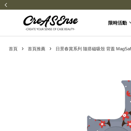
限時活動
›
›
首頁
首頁推薦
日景春賞系列 隨搭磁吸殼 背蓋 MagSafe 