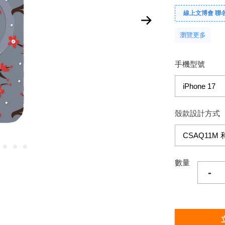
線上文博會 聯名款單
瀏覽更多
手機型號
殼款設計方式
數量
-