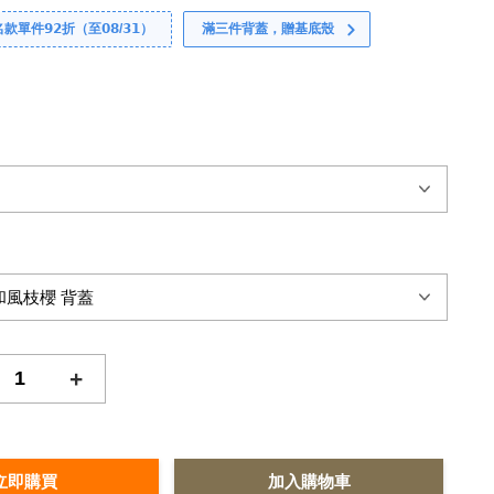
件𝟵𝟮折（至𝟬𝟴/𝟯𝟭）
滿三件背蓋，贈基底殼
+
立即購買
加入購物車