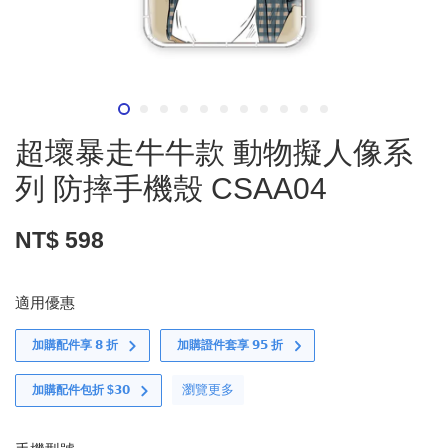
超壞暴走牛牛款 動物擬人像系
列 防摔手機殼 CSAA04
NT$ 598
適用優惠
加購配件享 𝟴 折
加購證件套享 𝟵𝟱 折
瀏覽更多
加購配件包折 $𝟯𝟬