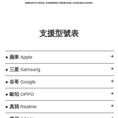
大眼睛透氣網眼透
大眼睛透氣網
大眼睛透氣網眼透
視化妝包
視手提沙灘包
視束口斜背包
支援型號表
-
NT$ 219
-
+
-
+
NT$ 129
NT$ 159
NT$ 249
NT$ 159
NT$ 189
●
蘋果
Apple
加入購物車
●
三星
Samsung
●
谷哥
Google
瀏覽更多
●
歐珀
OPPO
●
真我
Realme