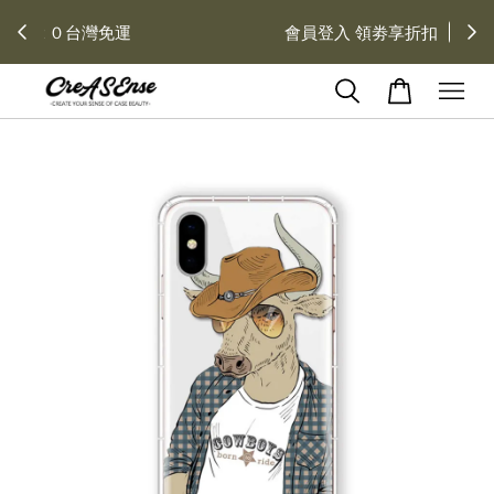
去領劵
會員登入 領劵享折扣