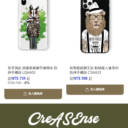
長耳鴞款 插畫家麻腳手繪聯名 防
刺青眼鏡獅王款 動物擬人像系列
摔手機殼 LQAA03
防摔手機殼 CSAA23
從
NT$ 734
起
從
NT$ 598
起
NT$ 798
-8%
加入購物車
加入購物車