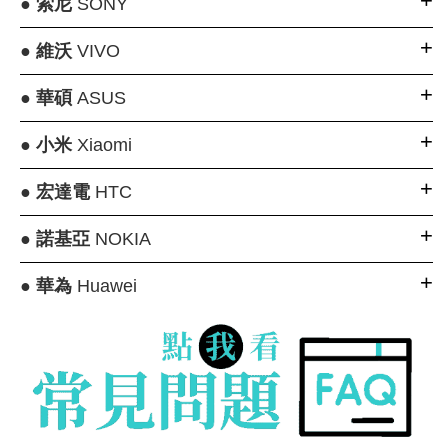
●
索尼
SONY
●
維沃
VIVO
●
華碩
ASUS
●
小米
Xiaomi
●
宏達電
HTC
●
諾基亞
NOKIA
●
華為
Huawei