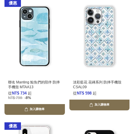
優惠
聯名 Manting 鯨魚們的陪伴 防摔
淡彩藍花 花磚系列 防摔手機殼
手機殼 MTAA13
CSAL09
從
NT$ 734
起
從
NT$ 598
起
NT$ 798
-8%
加入購物車
加入購物車
優惠