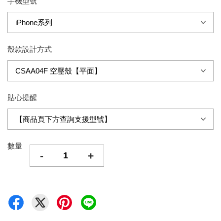
手機型號
殼款設計方式
貼心提醒
數量
-
+