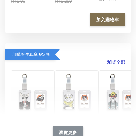
NT$ 90
NT$ 280
加入購物車
加購證件套享 𝟵𝟱 折
瀏覽全部
酷帥狗雪納瑞 
燕尾服無毛貓 動物
眼鏡圍巾貓貓 動物
擬人系列 滑蓋
擬人化系列 滑蓋式
擬人系列 滑蓋式證
瀏覽更多
件套(附伸縮卡
證件套(附伸縮卡
件套(附伸縮卡扣)