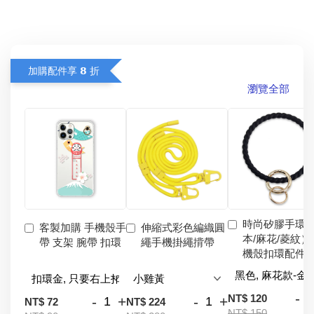
加購配件享 𝟴 折
瀏覽全部
時尚矽膠手環
客製加購 手機殼手
伸縮式彩色編織圓
本/麻花/菱紋）
帶 支架 腕帶 扣環
繩手機掛繩揹帶
機殼扣環配件
-
NT$ 120
-
+
-
+
NT$ 72
NT$ 224
NT$ 150