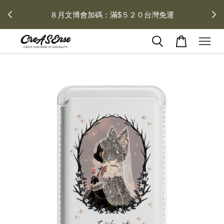
 每月１
８月文博會加碼：滿$５２０台灣免運