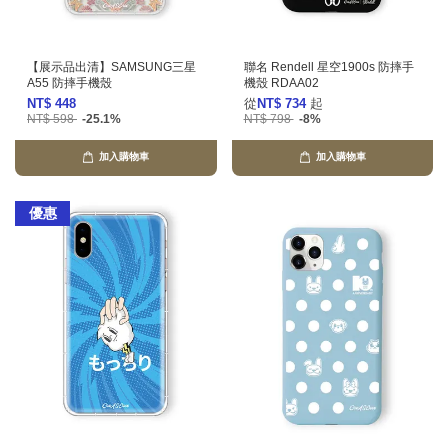
【展示品出清】SAMSUNG三星
聯名 Rendell 星空1900s 防摔手
A55 防摔手機殼
機殼 RDAA02
NT$ 448
從
NT$ 734
起
NT$ 598
-25.1%
NT$ 798
-8%
加入購物車
加入購物車
優惠