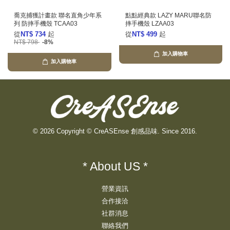
喬克捕獲計畫款 聯名直角少年系
點點經典款 LAZY MARU聯名防
列 防摔手機殼 TCAA03
摔手機殼 LZAA03
從
NT$ 734
起
從
NT$ 499
起
NT$ 798
-8%
加入購物車
加入購物車
© 2026 Copyright © CreASEnse 創感品味. Since 2016.
* About US *
營業資訊
合作接洽
社群消息
聯絡我們