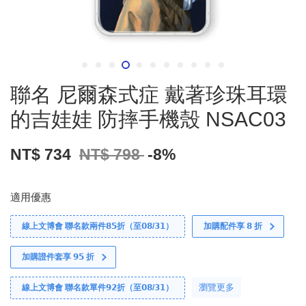
聯名 尼爾森式症 戴著珍珠耳環
的吉娃娃 防摔手機殼 NSAC03
NT$ 734
NT$ 798
-8%
適用優惠
線上文博會 聯名款兩件𝟴𝟱折（至𝟬𝟴/𝟯𝟭）
加購配件享 𝟴 折
加購證件套享 𝟵𝟱 折
瀏覽更多
線上文博會 聯名款單件𝟵𝟮折（至𝟬𝟴/𝟯𝟭）