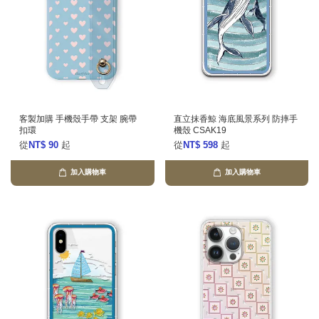
客製加購 手機殼手帶 支架 腕帶
直立抹香鯨 海底風景系列 防摔手
扣環
機殼 CSAK19
從
NT$ 90
起
從
NT$ 598
起
加入購物車
加入購物車