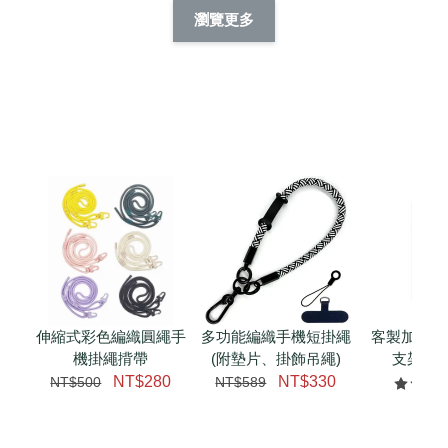
擬人系列 滑蓋
擬人化系列 滑蓋式
擬人系列 滑蓋式證
瀏覽更多
件套(附伸縮卡
證件套(附伸縮卡
件套(附伸縮卡扣)
CSAA14
扣) CSAA07
CSAA05
-
NT$ 214
-
+
-
+
NT$ 214
NT$ 214
NT$ 225
NT$ 225
NT$ 225
加入購物車
瀏覽更多
伸縮式彩色編織圓繩手
多功能編織手機短掛繩
客製加購 
機掛繩揹帶
(附墊片、掛飾吊繩)
支架 腕
NT$280
NT$330
NT$500
NT$589
NT$