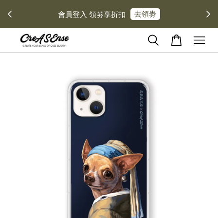
\\官網限定// 每消費 $１００ 可獲得 $１ 回饋金 每月１
２號加碼１０倍送