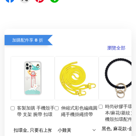
加購配件享 𝟴 折
瀏覽全部
時尚矽膠手環
客製加購 手機殼手
伸縮式彩色編織圓
本/麻花/菱紋）
帶 支架 腕帶 扣環
繩手機掛繩揹帶
機殼扣環配件