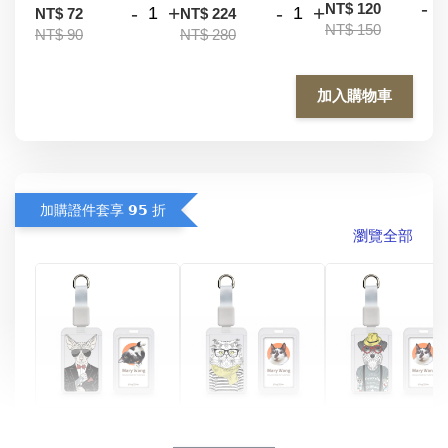
-
NT$ 120
-
+
-
+
NT$ 72
NT$ 224
NT$ 150
NT$ 90
NT$ 280
加入購物車
加購證件套享 𝟵𝟱 折
瀏覽全部
酷帥狗雪納瑞 
燕尾服無毛貓 動物
眼鏡圍巾貓貓 動物