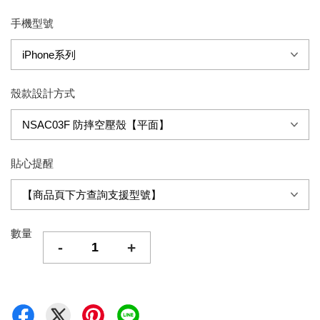
手機型號
殼款設計方式
貼心提醒
數量
-
+