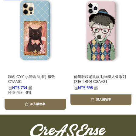
聯名 CYY 小黑貓 防摔手機殼
帥氣眼鏡老鼠款 動物擬人像系列
CYAA01
防摔手機殼 CSAA21
從
NT$ 734
起
從
NT$ 598
起
NT$ 798
-8%
加入購物車
加入購物車