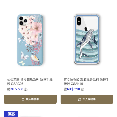
朵朵花開 浪漫花鳥系列 防摔手機
直立抹香鯨 海底風景系列 防摔手
殼 CSAC06
機殼 CSAK19
從
NT$ 598
起
從
NT$ 598
起
加入購物車
加入購物車
優惠