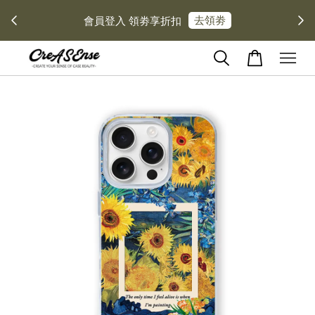
去領劵
會員登入 領劵享折扣