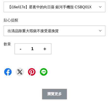
貼心提醒
數量
-
+
瀏覽更多